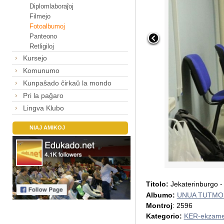
Diplomlaboraĵoj
Filmejo
Fotoalbumoj
Panteono
Retligiloj
Kursejo
Komunumo
Kunpaŝado ĉirkaŭ la mondo
Pri la paĝaro
Lingva Klubo
NIAJ AMIKOJ
Titolo:
Jekaterinburgo -
Albumo:
UNUA TUTMO
Montroj
: 2596
Kategorio:
KER-ekzame