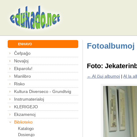
Fotoalbumoj
ENHAVO
Ĉefpaĝo
Novaĵoj
Foto: Jekaterin
Ekparolu!
Manlibro
← Al ĉiuj albumoj
|
Al la 
Risko
Kultura Diverseco - Grundtvig
Instrumaterialoj
KLERIGEJO
Ekzamenoj
Biblioteko
Katalogo
Dosierujo