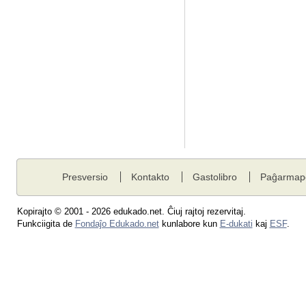
Presversio
Kontakto
Gastolibro
Paĝarmap
Kopirajto © 2001 - 2026 edukado.net. Ĉiuj rajtoj rezervitaj.
Funkciigita de
Fondaĵo Edukado.net
kunlabore kun
E-dukati
kaj
ESF
.