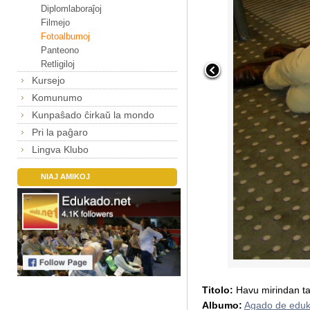
Diplomlaboraĵoj
Filmejo
Fotoalbumoj
Panteono
Retligiloj
Kursejo
Komunumo
Kunpaŝado ĉirkaŭ la mondo
Pri la paĝaro
Lingva Klubo
NIAJ AMIKOJ
Titolo:
Havu mirindan t
Albumo:
Agado de eduk