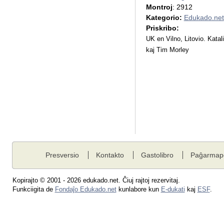
Montroj
: 2912
Kategorio:
Edukado.net
Priskribo:
UK en Vilno, Litovio. Katal
kaj Tim Morley
Presversio
Kontakto
Gastolibro
Paĝarmap
Kopirajto © 2001 - 2026 edukado.net. Ĉiuj rajtoj rezervitaj.
Funkciigita de
Fondaĵo Edukado.net
kunlabore kun
E-dukati
kaj
ESF
.