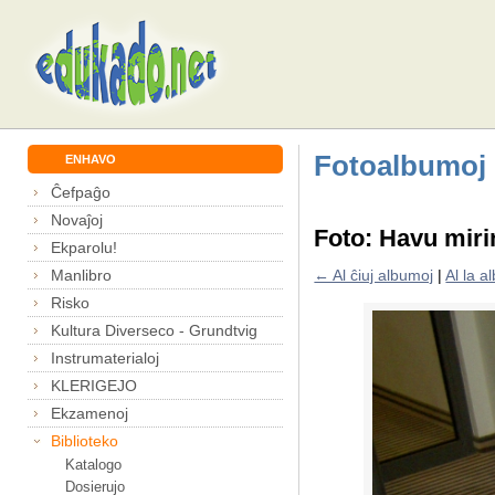
Fotoalbumoj
ENHAVO
Ĉefpaĝo
Novaĵoj
Foto: Havu mir
Ekparolu!
Manlibro
← Al ĉiuj albumoj
|
Al la 
Risko
Kultura Diverseco - Grundtvig
Instrumaterialoj
KLERIGEJO
Ekzamenoj
Biblioteko
Katalogo
Dosierujo