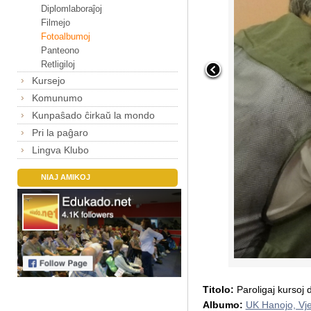
Diplomlaboraĵoj
Filmejo
Fotoalbumoj
Panteono
Retligiloj
Kursejo
Komunumo
Kunpaŝado ĉirkaŭ la mondo
Pri la paĝaro
Lingva Klubo
NIAJ AMIKOJ
Titolo:
Paroligaj kursoj 
Albumo:
UK Hanojo, Vj