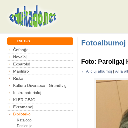
Fotoalbumoj
ENHAVO
Ĉefpaĝo
Novaĵoj
Foto: Paroligaj 
Ekparolu!
Manlibro
← Al ĉiuj albumoj
|
Al la 
Risko
Kultura Diverseco - Grundtvig
Instrumaterialoj
KLERIGEJO
Ekzamenoj
Biblioteko
Katalogo
Dosierujo