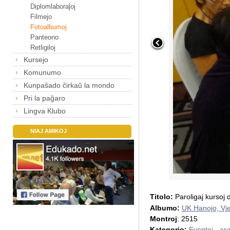
Diplomlaboraĵoj
Filmejo
Fotoalbumoj
Panteono
Retligiloj
Kursejo
Komunumo
Kunpaŝado ĉirkaŭ la mondo
Pri la paĝaro
Lingva Klubo
NIAJ AMIKOJ
Titolo:
Paroligaj kursoj 
Albumo:
UK Hanojo, Vj
Montroj
: 2515
Kategorio:
Eventoj - ar