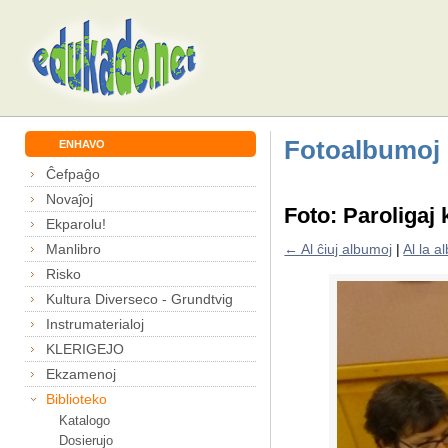
Fotoalbumoj
ENHAVO
Ĉefpaĝo
Novaĵoj
Foto: Paroligaj 
Ekparolu!
Manlibro
← Al ĉiuj albumoj
|
Al la 
Risko
Kultura Diverseco - Grundtvig
Instrumaterialoj
KLERIGEJO
Ekzamenoj
Biblioteko
Katalogo
Dosierujo