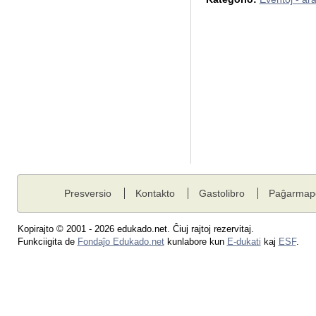
Presversio
Kontakto
Gastolibro
Paĝarmap
Kopirajto © 2001 - 2026 edukado.net. Ĉiuj rajtoj rezervitaj.
Funkciigita de
Fondaĵo Edukado.net
kunlabore kun
E-dukati
kaj
ESF
.