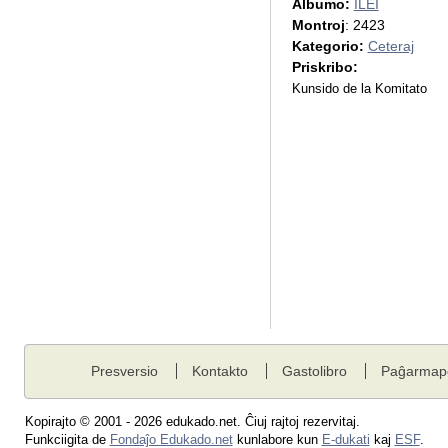
Albumo:
ILEI
Montroj
: 2423
Kategorio:
Ceteraj
Priskribo:
Kunsido de la Komitato
Presversio
Kontakto
Gastolibro
Paĝarmap
Kopirajto © 2001 - 2026 edukado.net. Ĉiuj rajtoj rezervitaj.
Funkciigita de
Fondaĵo Edukado.net
kunlabore kun
E-dukati
kaj
ESF
.