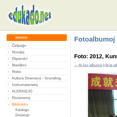
Fotoalbumoj
ENHAVO
Ĉefpaĝo
Novaĵoj
Foto: 2012, Kun
Ekparolu!
Manlibro
← Al ĉiuj albumoj
|
Al la 
Risko
Kultura Diverseco - Grundtvig
Instrumaterialoj
KLERIGEJO
Ekzamenoj
Biblioteko
Katalogo
Dosierujo