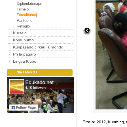
Diplomlaboraĵoj
Filmejo
Fotoalbumoj
Panteono
Retligiloj
Kursejo
Komunumo
Kunpaŝado ĉirkaŭ la mondo
Pri la paĝaro
Lingva Klubo
NIAJ AMIKOJ
Titolo:
2012, Kunming, 