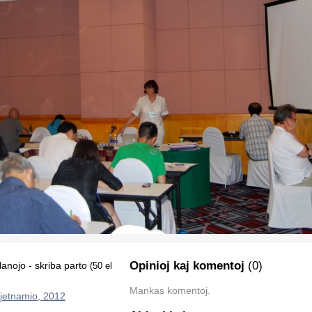
Opinioj kaj komentoj
(0)
nojo - skriba parto
(50 el
Mankas komentoj.
jetnamio, 2012