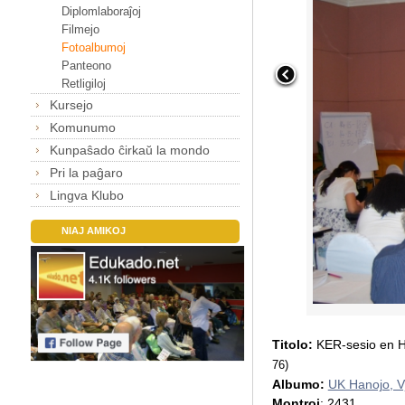
Diplomlaboraĵoj
Filmejo
Fotoalbumoj
Panteono
Retligiloj
Kursejo
Komunumo
Kunpaŝado ĉirkaŭ la mondo
Pri la paĝaro
Lingva Klubo
NIAJ AMIKOJ
Titolo:
KER-sesio en Ha
76)
Albumo:
UK Hanojo, V
Montroj
: 2431