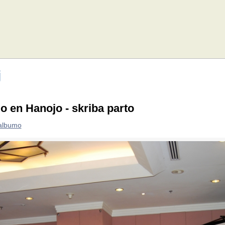
j
o en Hanojo - skriba parto
 albumo