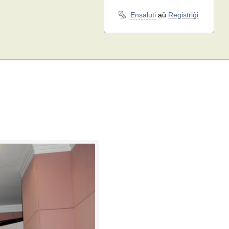
Ensaluti
aŭ
Registriĝi