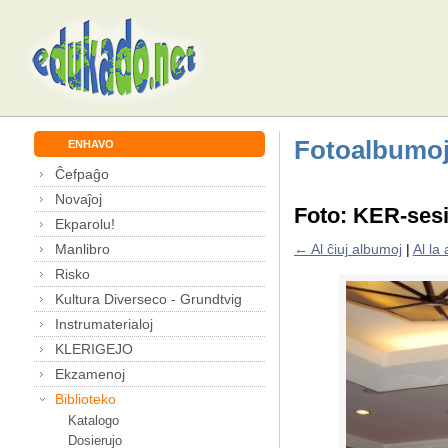
Fotoalbumo
ENHAVO
Ĉefpaĝo
Novaĵoj
Foto: KER-sesi
Ekparolu!
Manlibro
← Al ĉiuj albumoj
|
Al la
Risko
Kultura Diverseco - Grundtvig
Instrumaterialoj
KLERIGEJO
Ekzamenoj
Biblioteko
Katalogo
Dosierujo