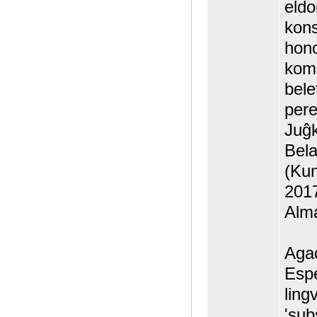
eldo
kons
hono
komi
bele
pere
Juĝk
Bela
(Kun
2017
Alm
Agad
Espe
ling
'sub