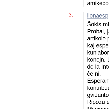
amikeco 
3.
ilonaesp
Ŝokis mi
Probal, j
artikolo 
kaj espe
kunlabo
konojn. 
de la In
ĉe ni.
Esperant
kontribua
gvidant
Ripozu 
Mi since