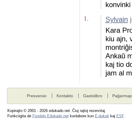
konvinki
1.
Sylvain
j
Kara Pro
kiu ajn,
montriĝi
Ankaŭ mi
kaj tio 
jam al m
Presversio
Kontakto
Gastolibro
Paĝarmap
Kopirajto © 2001 - 2026 edukado.net. Ĉiuj rajtoj rezervitaj.
Funkciigita de
Fondaĵo Edukado.net
kunlabore kun
E-dukati
kaj
ESF
.