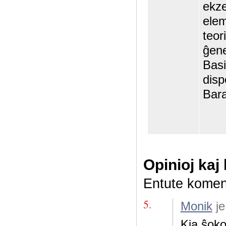
ekze
elem
teor
ĝene
Basi
disp
Bara
Opinioj kaj
Entute komen
5.
Monik
je
Kia ŝoko 