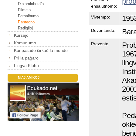
prob
Diplomlaboraĵoj
ensalutnomo:
Filmejo
Fotoalbumoj
1953
Vivtempo:
Panteono
Retligiloj
Bar
Devenlando:
Kursejo
Komunumo
Prob
Prezento:
Kunpaŝado ĉirkaŭ la mondo
1967
Pri la paĝaro
ling
Lingva Klubo
Inst
NIAJ AMIKOJ
Akad
2001
esti
Peda
okle
beng