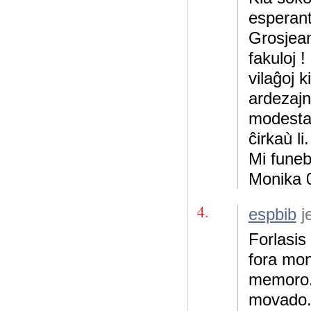
esperant
Grosjean
fakuloj 
vilaĝoj k
ardezajn
modesta,
ĉirkaù li
Mi funeb
Monika 
4.
espbib
j
Forlasis
fora mon
memoro. 
movado.