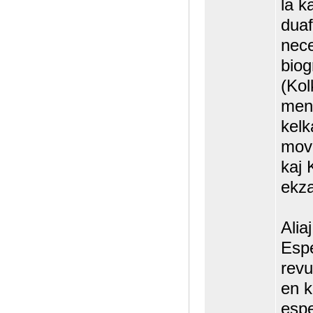
la k
duaf
nece
biog
(Kol
ment
kelk
mov
kaj 
ekz
Aliaj
Espe
revu
en k
espe