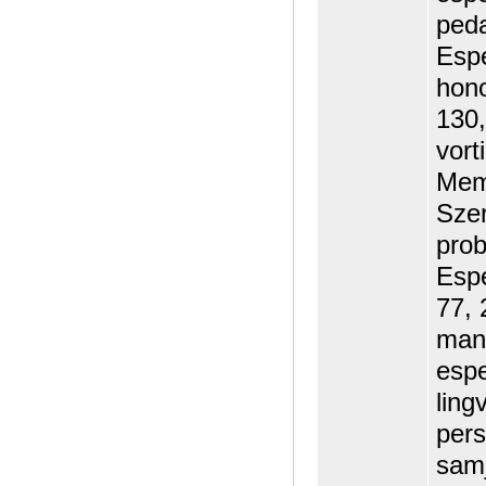
peda
Espe
hono
130,
vort
Memo
Szer
prob
Espe
77, 
mani
espe
ling
pers
samj