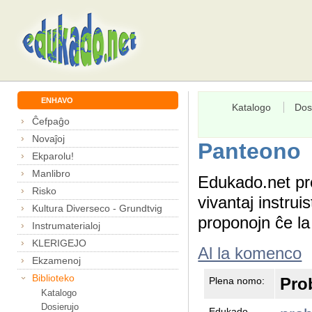
ENHAVO
Katalogo
Dos
Ĉefpaĝo
Novaĵoj
Panteono
Ekparolu!
Manlibro
Edukado.net pr
Risko
vivantaj instru
Kultura Diverseco - Grundtvig
proponojn ĉe l
Instrumaterialoj
KLERIGEJO
Al la komenco
Ekzamenoj
Biblioteko
Pro
Plena nomo:
Katalogo
Dosierujo
Edukado-