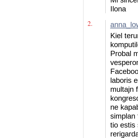
Ilona
2.
anna_lo
Kiel ter
komputil
Probal m
vesperon
Facebook
laboris e
multajn f
kongreso
ne kapabl
simplan 
tio estis
rerigard