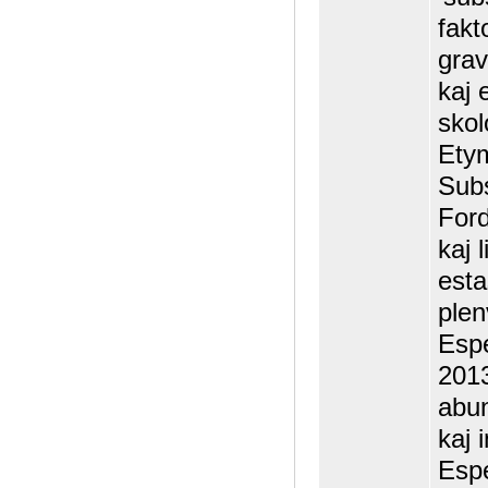
fakt
grav
kaj 
skol
Ety
Subs
Ford
kaj 
esta
plen
Espe
2013
abun
kaj 
Espe