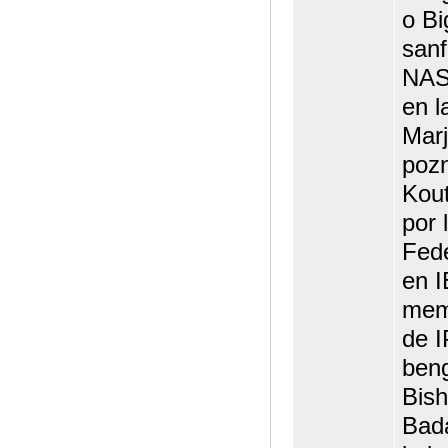
o Bi
sanf
NAS
en l
Marj
pozn
Kout
por 
Fed
en I
memb
de I
beng
Bis
Bada