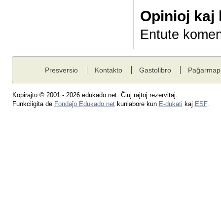
Opinioj kaj
Entute komen
Presversio
Kontakto
Gastolibro
Paĝarmap
Kopirajto © 2001 - 2026 edukado.net. Ĉiuj rajtoj rezervitaj.
Funkciigita de
Fondaĵo Edukado.net
kunlabore kun
E-dukati
kaj
ESF
.