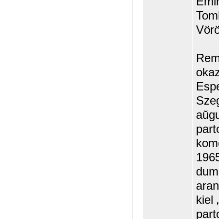
Emin
Tomb
Vörö
Reme
okaz
Espe
Szeg
aŭgu
part
kome
1965
dum 
aran
kiel
part