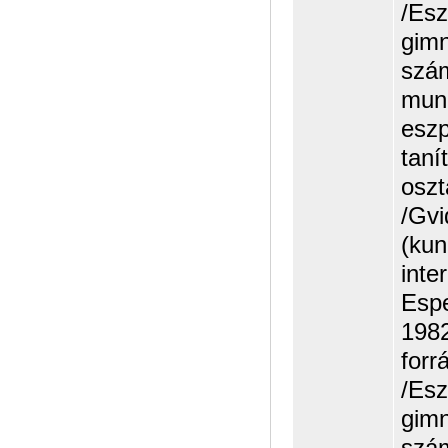
/Esz
gimn
szám
munk
eszp
taní
oszt
/Gvi
(kun
inte
Espe
1982
forr
/Esz
gimn
szám