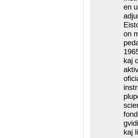
en u
adju
Eist
on m
peda
1965
kaj 
akti
ofic
inst
plup
scie
fond
gvid
kaj 