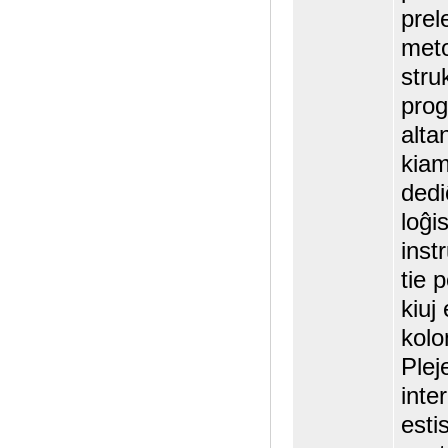
prel
meto
stru
prog
alta
kiam
dedi
loĝi
inst
tie 
kiuj
kolo
Plej
inte
esti