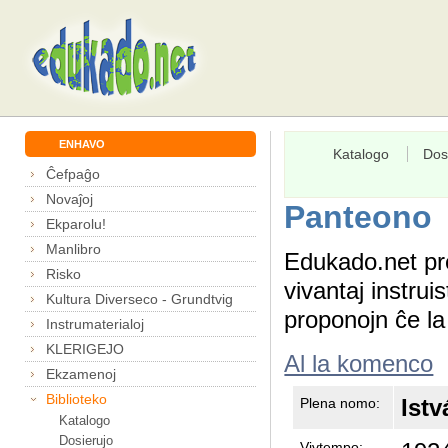
ENHAVO
Katalogo
Dos
Ĉefpaĝo
Novaĵoj
Panteono
Ekparolu!
Manlibro
Edukado.net pr
Risko
vivantaj instru
Kultura Diverseco - Grundtvig
proponojn ĉe l
Instrumaterialoj
KLERIGEJO
Al la komenco
Ekzamenoj
Biblioteko
Ist
Plena nomo:
Katalogo
Dosierujo
Vivtempo: