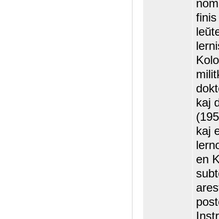
nomo
fini
leŭt
lern
Kolo
mili
dokt
kaj 
(195
kaj 
lern
en K
subt
ares
post
Inst