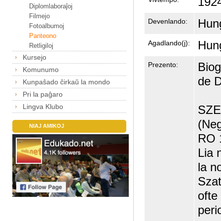
1924
Diplomlaboraĵoj
Filmejo
Hun
Devenlando:
Fotoalbumoj
Panteono
Hun
Agadlando(j):
Retligiloj
Kursejo
Biog
Prezento:
Komunumo
de D
Kunpaŝado ĉirkaŭ la mondo
Pri la paĝaro
Lingva Klubo
SZE
(Neg
NIAJ AMIKOJ
RO 1
Lia 
la n
Szat
ofte
peri