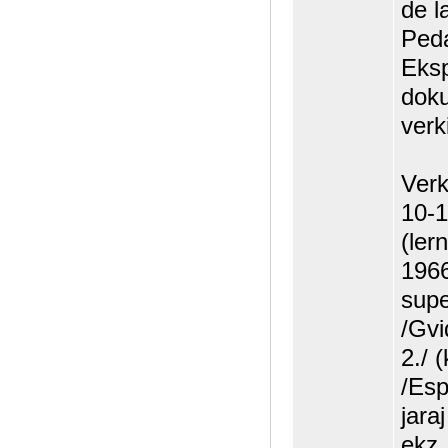
de l
Peda
Eksp
doku
verki
Verk
10-1
(ler
1966
supe
/Gvi
2./ 
/Esp
jara
ekz.