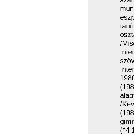
munk
eszp
taní
oszt
/Mis
Inter
szö
Inte
1980
(198
alap
/Kev
(198
gimn
(^4 