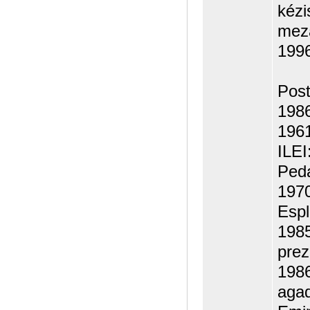
kézi
meza
1996
Post
1986
1961
ILEI
Ped
1970
Espl
198
prez
1986
agad