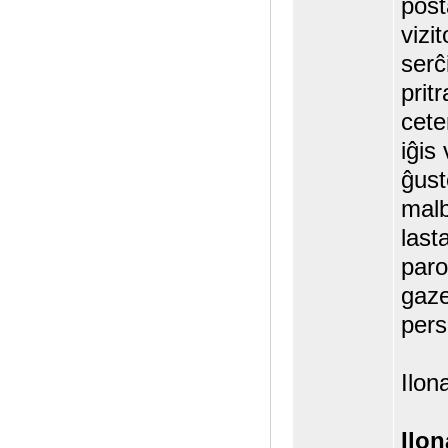
post
vizi
serĉ
prit
cete
iĝis
ĝust
malb
last
paro
gaze
pers
Ilo
Ilo