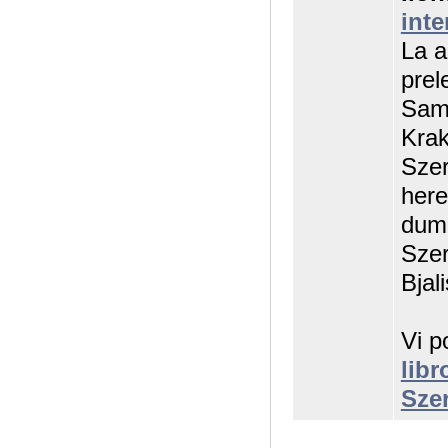
int
La a
prel
Samt
Krak
Szer
here
dum 
Szer
Bjal
Vi p
libr
Sze