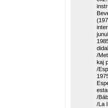
inst
Beve
(197
inte
junu
1985
dida
/Met
kaj 
/Esp
1975
Espe
esta
/Báb
/La 