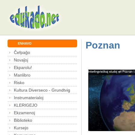
Poznan
ENHAVO
Ĉefpaĝo
Novaĵoj
Ekparolu!
Manlibro
Risko
Kultura Diverseco - Grundtvig
Instrumaterialoj
KLERIGEJO
Ekzamenoj
Biblioteko
Kursejo