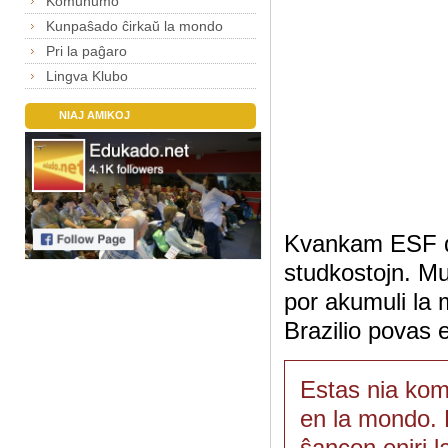
Komunumo
Kunpaŝado ĉirkaŭ la mondo
Pri la paĝaro
Lingva Klubo
NIAJ AMIKOJ
Kvankam ESF dis
studkostojn. Mul
por akumuli la 
Brazilio povas e
Estas nia kom
en la mondo. 
ŝancon eniri l