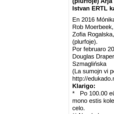
(plurfoje) Ar
Istvan ERTL k
En 2016 Mónika 
Rob Moerbeek, 
Zofia Rogalska,
(plurfoje).
Por februaro 2
Douglas Draper,
Szmaglińska
(La sumojn vi p
http://edukado.n
Klarigo:
* Po 100.00 eŭr
mono estis kole
celo.