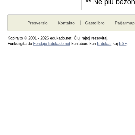
** Ne plu bezon
Presversio
Kontakto
Gastolibro
Paĝarmap
Kopirajto © 2001 - 2026 edukado.net. Ĉiuj rajtoj rezervitaj.
Funkciigita de
Fondaĵo Edukado.net
kunlabore kun
E-dukati
kaj
ESF
.