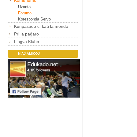
Komunumo
Uzantoj
Forumo
Koresponda Servo
Kunpaŝado ĉirkaŭ la mondo
Pri la paĝaro
Lingva Klubo
NIAJ AMIKOJ