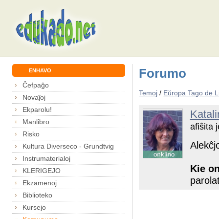
Forumo
ENHAVO
Ĉefpaĝo
Temoj
/
Eŭropa Tago de L
Novaĵoj
Ekparolu!
Katali
Manlibro
afiŝita
Risko
Alekĉj
Kultura Diverseco - Grundtvig
Instrumaterialoj
Kie on
KLERIGEJO
parola
Ekzamenoj
Biblioteko
Kursejo