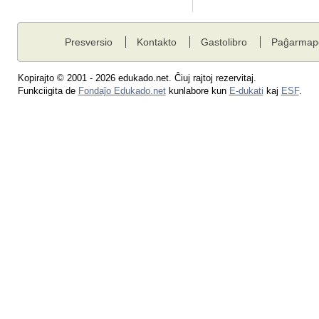
Presversio
Kontakto
Gastolibro
Paĝarmap
Kopirajto © 2001 - 2026 edukado.net. Ĉiuj rajtoj rezervitaj.
Funkciigita de
Fondaĵo Edukado.net
kunlabore kun
E-dukati
kaj
ESF
.