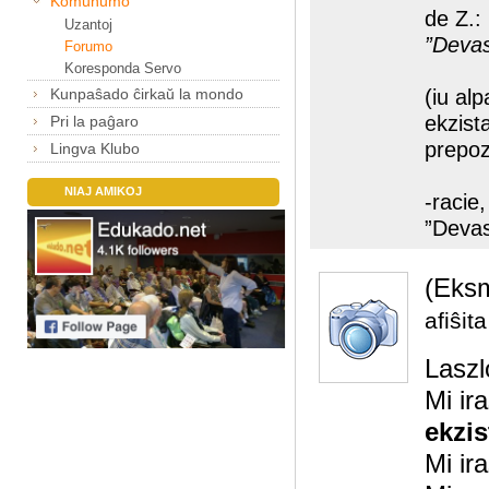
Komunumo
de Z.:
Uzantoj
”Devas
Forumo
Koresponda Servo
Kunpaŝado ĉirkaŭ la mondo
(iu al
ekzist
Pri la paĝaro
prepozi
Lingva Klubo
NIAJ AMIKOJ
-racie
”Devas
(Eks
afiŝit
Laszl
Mi ir
ekzis
Mi ir