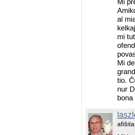
Mi pr
Amiko
al mi
kelka
mi tu
ofenda
povas
Mi de
grand
tio. 
nur D
bona 
laszl
afiŝit