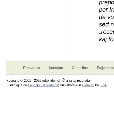
prepo
por k
de vo
sed n
„recep
kaj f
Presversio
Kontakto
Gastolibro
Paĝarmap
Kopirajto © 2001 - 2026 edukado.net. Ĉiuj rajtoj rezervitaj.
Funkciigita de
Fondaĵo Edukado.net
kunlabore kun
E-dukati
kaj
ESF
.