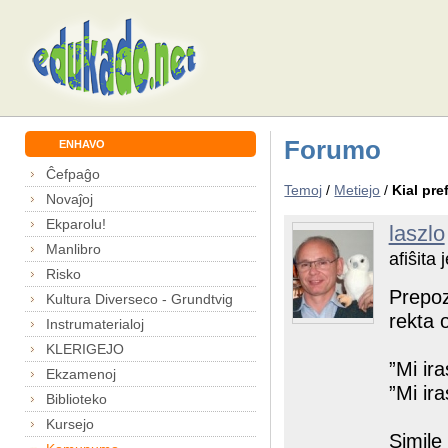
Forumo
ENHAVO
Ĉefpaĝo
Temoj
/
Metiejo
/
Kial pre
Novaĵoj
Ekparolu!
laszlo
Manlibro
afiŝita
Risko
Prepoz
Kultura Diverseco - Grundtvig
rekta 
Instrumaterialoj
KLERIGEJO
”Mi ir
Ekzamenoj
”Mi ir
Biblioteko
Kursejo
Simile