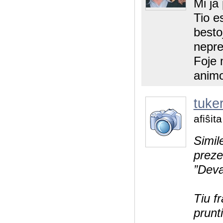
Mi ja
Tio e
bestoj
nepre
Foje 
animo
tuke
afiŝit
Simil
preze
”Deva
Tiu f
prunti