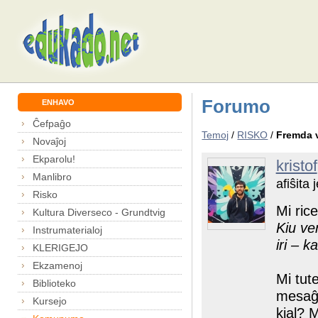
Forumo
ENHAVO
Ĉefpaĝo
Temoj
/
RISKO
/
Fremda 
Novaĵoj
Ekparolu!
kristof
Manlibro
afiŝita
Risko
Mi ric
Kultura Diverseco - Grundtvig
Kiu ve
Instrumaterialoj
iri – k
KLERIGEJO
Ekzamenoj
Mi tut
Biblioteko
mesaĝo
Kursejo
kial? 