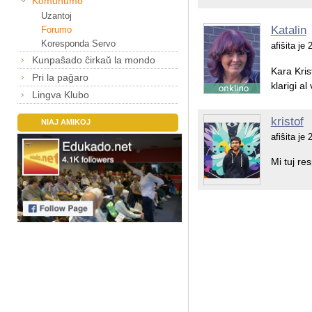
Komunumo
Uzantoj
Katalin
Forumo
Koresponda Servo
afiŝita je
Kunpaŝado ĉirkaŭ la mondo
Kara Kris
Pri la paĝaro
klarigi a
Lingva Klubo
kristof
NIAJ AMIKOJ
afiŝita je
Mi tuj re