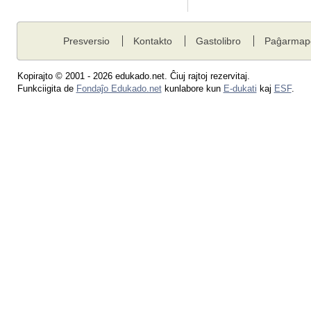
Presversio
Kontakto
Gastolibro
Paĝarmap
Kopirajto © 2001 - 2026 edukado.net. Ĉiuj rajtoj rezervitaj.
Funkciigita de
Fondaĵo Edukado.net
kunlabore kun
E-dukati
kaj
ESF
.