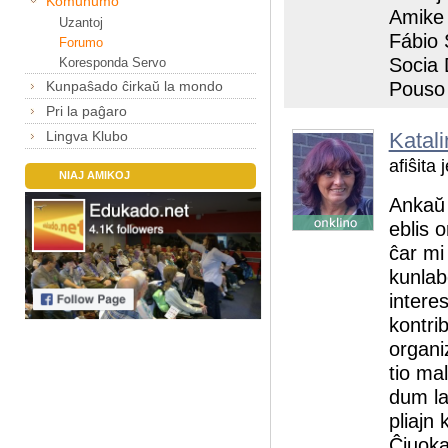
Komunumo
Amike 
Uzantoj
Fábio S
Forumo
Socia 
Koresponda Servo
Kunpaŝado ĉirkaŭ la mondo
Pouso 
Pri la paĝaro
Lingva Klubo
Katali
afiŝita
NIAJ AMIKOJ
Ankaŭ 
eblis 
ĉar mi
kunlab
intere
kontri
organi
tio ma
dum la
pliajn
Ĉiuoka