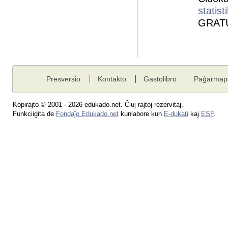
statist
GRATU
Presversio
Kontakto
Gastolibro
Paĝarmap
Kopirajto © 2001 - 2026 edukado.net. Ĉiuj rajtoj rezervitaj.
Funkciigita de
Fondaĵo Edukado.net
kunlabore kun
E-dukati
kaj
ESF
.