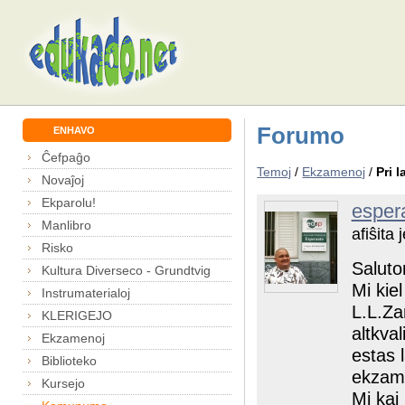
Forumo
ENHAVO
Ĉefpaĝo
Temoj
/
Ekzamenoj
/
Pri 
Novaĵoj
Ekparolu!
esper
Manlibro
afiŝita
Risko
Saluto
Kultura Diverseco - Grundtvig
Mi kie
Instrumaterialoj
L.L.Za
KLERIGEJO
altkva
Ekzamenoj
estas 
Biblioteko
ekzame
Kursejo
Mi kaj