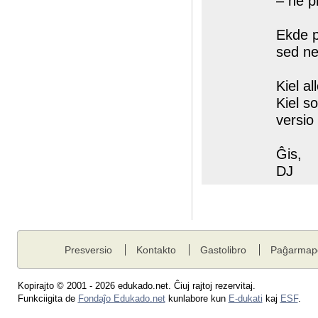
– ne p
Ekde pl
sed ne
Kiel al
Kiel s
versio
Ĝis,
DJ
Presversio
Kontakto
Gastolibro
Paĝarmap
Kopirajto © 2001 - 2026 edukado.net. Ĉiuj rajtoj rezervitaj.
Funkciigita de
Fondaĵo Edukado.net
kunlabore kun
E-dukati
kaj
ESF
.