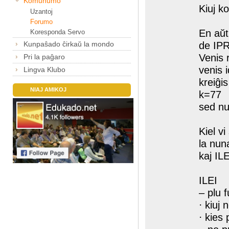
Komunumo
Kiuj k
Uzantoj
Forumo
En aŭt
Koresponda Servo
Kunpaŝado ĉirkaŭ la mondo
de IPR
Venis 
Pri la paĝaro
venis 
Lingva Klubo
kreiĝi
NIAJ AMIKOJ
k=77
sed nu
Kiel vi
la nun
kaj IL
ILEI
– plu 
⋅ kiuj 
⋅ kies