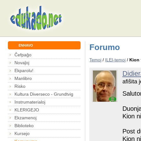
Forumo
ENHAVO
Ĉefpaĝo
Temoj
/
ILEI-temoj
/
Kion 
Novaĵoj
Ekparolu!
Didie
Manlibro
afiŝita
Risko
Saluton
Kultura Diverseco - Grundtvig
Instrumaterialoj
Duonja
KLERIGEJO
Kion n
Ekzamenoj
Biblioteko
Post d
Kursejo
Kion n