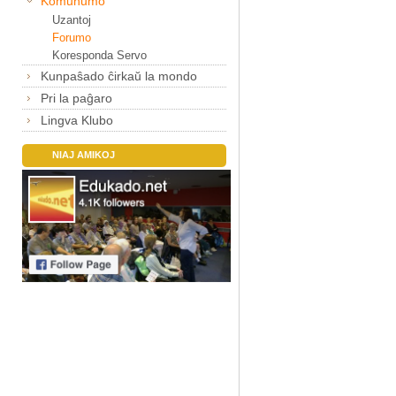
Komunumo
Uzantoj
Forumo
Koresponda Servo
Kunpaŝado ĉirkaŭ la mondo
Pri la paĝaro
Lingva Klubo
NIAJ AMIKOJ