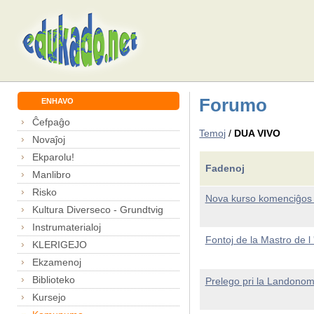
Forumo
ENHAVO
Ĉefpaĝo
Temoj
/
DUA VIVO
Novaĵoj
Ekparolu!
Fadenoj
Manlibro
Risko
Nova kurso komenciĝos 
Kultura Diverseco - Grundtvig
Instrumaterialoj
Fontoj de la Mastro de l 
KLERIGEJO
Ekzamenoj
Biblioteko
Prelego pri la Landonom
Kursejo