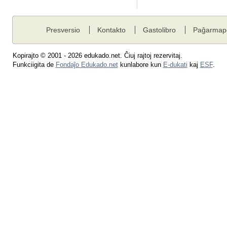
Presversio
Kontakto
Gastolibro
Paĝarmap
Kopirajto © 2001 - 2026 edukado.net. Ĉiuj rajtoj rezervitaj.
Funkciigita de
Fondaĵo Edukado.net
kunlabore kun
E-dukati
kaj
ESF
.