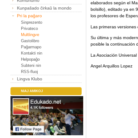
Komunumo
elaborados según el Marc
Kunpaŝado ĉirkaŭ la mondo
bolsillo), editado ya e
Pri la paĝaro
los profesores de Esper
Sinprezento
Las primeras versiones 
Privateco
Multlingve
Su última y más moderna
Gastolibro
posible la continuación 
Paĝarmapo
Kontakti nin
La Asociación Universal
Helpopaĝo
Subteni nin
Angel Arquillos Lopez
RSS-fluoj
Lingva Klubo
NIAJ AMIKOJ