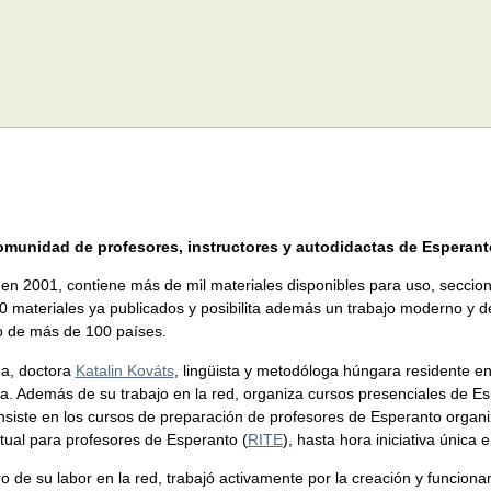
munidad de profesores, instructores y autodidactas de Esperanto,
n 2001, contiene más de mil materiales disponibles para uso, seccione
 materiales ya publicados y posibilita además un trabajo moderno y d
o de más de 100 países.
na, doctora
Katalin Kováts
, lingüista y metodóloga húngara residente e
na. Además de su trabajo en la red, organiza cursos presenciales de Es
nsiste en los cursos de preparación de profesores de Esperanto organiz
rtual para profesores de Esperanto (
RITE
), hasta hora iniciativa única 
ro de su labor en la red, trabajó activamente por la creación y funci