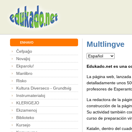
Multlingve
ENHAVO
Ĉefpaĝo
Novaĵoj
Ekparolu!
Edukado.net es una co
Manlibro
La página web, lanzada e
Risko
detalladamente unos 500
Kultura Diverseco - Grundtvig
profesores de Esperant
Instrumaterialoj
La redactora de la pági
KLERIGEJO
construcción de la pági
Ekzamenoj
Su actividad también co
Biblioteko
curso de preparación vi
Kursejo
Katalin, dentro del cuad