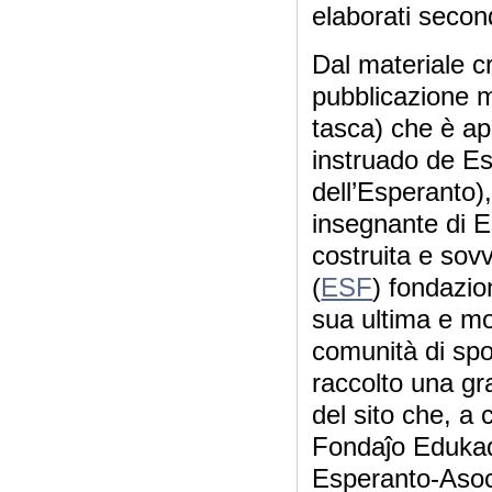
elaborati secon
Dal materiale c
pubblicazione mo
tasca) che è ap
instruado de Es
dell’Esperanto)
insegnante di E
costruita e sov
(
ESF
) fondazio
sua ultima e mo
comunità di sp
raccolto una gr
del sito che, a 
Fondaĵo Edukad
Esperanto-Asoc