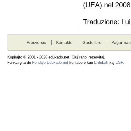
(UEA) nel 2008 h
Traduzione: Lu
Presversio
Kontakto
Gastolibro
Paĝarmap
Kopirajto © 2001 - 2026 edukado.net. Ĉiuj rajtoj rezervitaj.
Funkciigita de
Fondaĵo Edukado.net
kunlabore kun
E-dukati
kaj
ESF
.