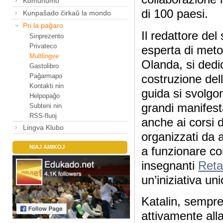
Komunumo
di 100 paesi.
Kunpaŝado ĉirkaŭ la mondo
Pri la paĝaro
Il redattore del
Sinprezento
Privateco
esperta di meto
Multlingve
Olanda, si dedi
Gastolibro
Paĝarmapo
costruzione dell
Kontakti nin
guida si svolgo
Helpopaĝo
grandi manifest
Subteni nin
RSS-fluoj
anche ai corsi 
Lingva Klubo
organizzati da a
NIAJ AMIKOJ
a funzionare co
insegnanti
Reta
un’iniziativa un
Katalin, sempre 
attivamente all