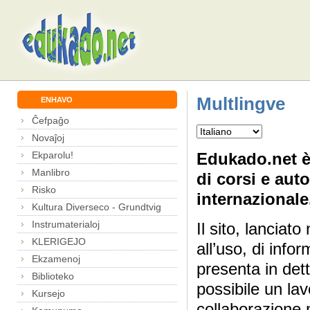
Multlingve
ENHAVO
Ĉefpaĝo
Novaĵoj
Ekparolu!
Edukado.net è
Manlibro
di corsi e auto
Risko
internazionale
Kultura Diverseco - Grundtvig
Instrumaterialoj
Il sito, lanciato
KLERIGEJO
all’uso, di infor
Ekzamenoj
presenta in dett
Biblioteko
possibile un la
Kursejo
collaborazione 