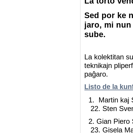
La torto ven
Sed por ke n
jaro, mi nun
sube.
La kolektitan s
teknikajn pliper
paĝaro.
Listo de la kun
1. Marti
22. Sten Sven
2. Gi
23. Gisela Ma