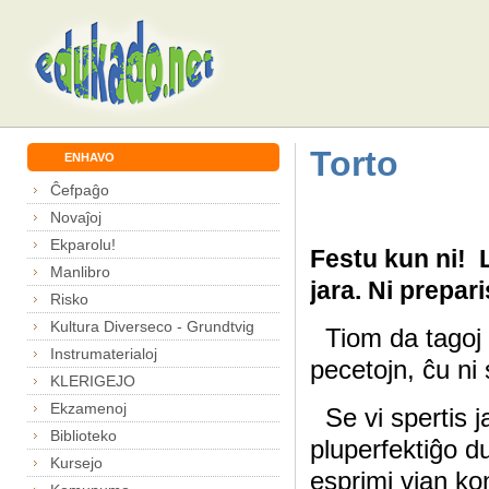
Torto
ENHAVO
Ĉefpaĝo
Novaĵoj
Ekparolu!
Festu kun ni! 
Manlibro
jara. Ni prepar
Risko
Kultura Diverseco - Grundtvig
Tiom da tagoj p
Instrumaterialoj
pecetojn, ĉu ni
KLERIGEJO
Ekzamenoj
Se vi spertis j
Biblioteko
pluperfektiĝo d
Kursejo
esprimi vian ko