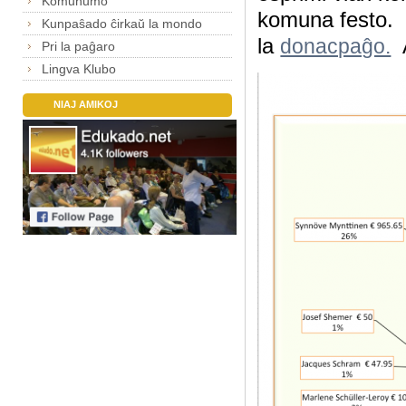
Komunumo
komuna festo. A
Kunpaŝado ĉirkaŭ la mondo
la
A
donacpaĝo.
Pri la paĝaro
Lingva Klubo
NIAJ AMIKOJ