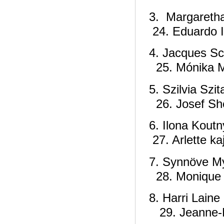
3. Mar
24. Eduardo Iv
4. Ja
25. Mónika M
5. Sz
26. Josef Sh
6. Ilona 
27. Arlette ka
7. Syn
28. Monique 
8. H
29. Jeanne-M