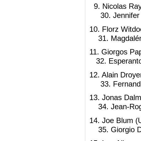
9. Ni
30. Jennifer 
10. F
31. Magdaléna
11. Gi
32. Esperant
12. A
33. Fernando 
13. J
34. Jean-Roge
14. 
35. Giorgio De