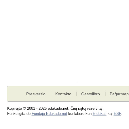
Presversio
Kontakto
Gastolibro
Paĝarmap
Kopirajto © 2001 - 2026 edukado.net. Ĉiuj rajtoj rezervitaj.
Funkciigita de
Fondaĵo Edukado.net
kunlabore kun
E-dukati
kaj
ESF
.