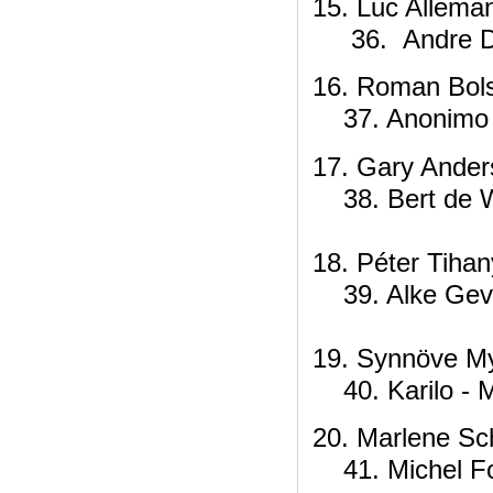
15. L
36. Andre D
16. R
37. Anonimo 
17. Ga
38. Bert de W
18. P
39. Alke Gev
19. Sy
40. Kari
20. Mar
41. Michel Fo