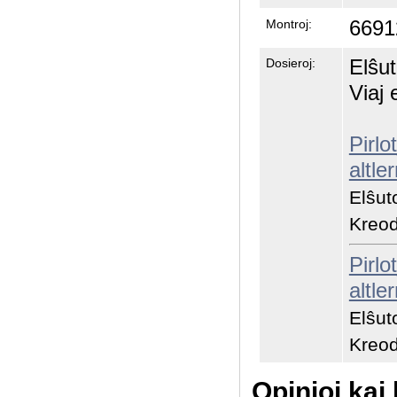
6691
Montroj:
Elŝut
Dosieroj:
Viaj 
Pirlo
altle
Elŝut
Kreo
Pirlo
altle
Elŝut
Kreo
Opinioj kaj