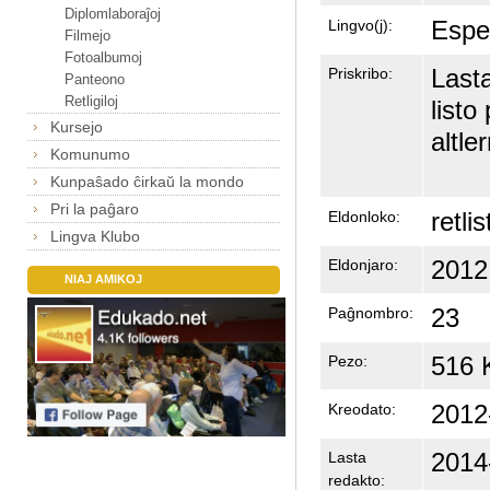
Diplomlaboraĵoj
Espe
Lingvo(j):
Filmejo
Fotoalbumoj
Lasta
Priskribo:
Panteono
Retligiloj
listo
Kursejo
altler
Komunumo
Kunpaŝado ĉirkaŭ la mondo
Pri la paĝaro
retlis
Eldonloko:
Lingva Klubo
2012
Eldonjaro:
NIAJ AMIKOJ
23
Paĝnombro:
516 
Pezo:
2012
Kreodato:
2014
Lasta
redakto: