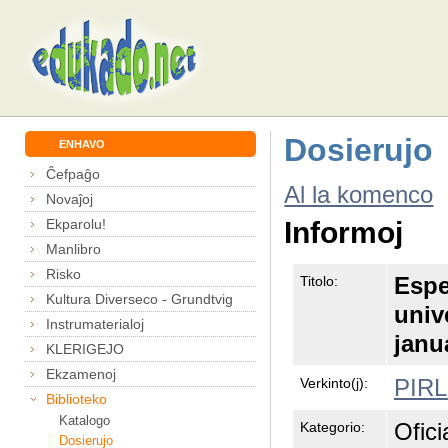
Dosierujo
ENHAVO
Ĉefpaĝo
Al la komenco
Novaĵoj
Ekparolu!
Informoj
Manlibro
Risko
Espe
Titolo:
Kultura Diverseco - Grundtvig
unive
Instrumaterialoj
janu
KLERIGEJO
Ekzamenoj
PIRL
Verkinto(j):
Biblioteko
Katalogo
Ofici
Kategorio:
Dosierujo