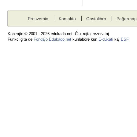
Presversio
Kontakto
Gastolibro
Paĝarmap
Kopirajto © 2001 - 2026 edukado.net. Ĉiuj rajtoj rezervitaj.
Funkciigita de
Fondaĵo Edukado.net
kunlabore kun
E-dukati
kaj
ESF
.