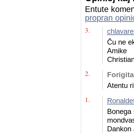
Entute komen
propran opini
3.
chlavar
Ĉu ne ek
Amike
Christia
2.
Forigit
Atentu ri
1.
Ronalde
Bonega s
mondvast
Dankon a