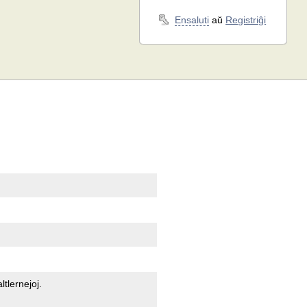
Ensaluti
aŭ
Registriĝi
ltlernejoj.