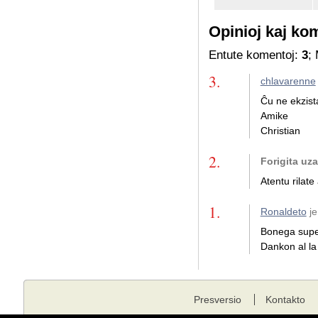
Opinioj kaj ko
Entute komentoj:
3
;
3.
chlavarenne
Ĉu ne ekzist
Amike
Christian
2.
Forigita uz
Atentu rilate 
1.
Ronaldeto
je
Bonega super
Dankon al la
Presversio
Kontakto