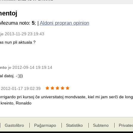
mentoj
 Mezuma noto:
5
; |
Aldoni propran opinion
je 2013-11-29 23:19:43
as nun pli aktuala ?
anto
je 2012-09-14 19:19:14
al datoj. -:)))
 2012-01-17 19:02:39
rigardo pri kursoj ĉe universitatoj mondvaste, kiel mi jam serĉi de long
 kreinto, Ronaldo
Gastolibro
Paĝarmapo
Statistiko
Subteno
Private