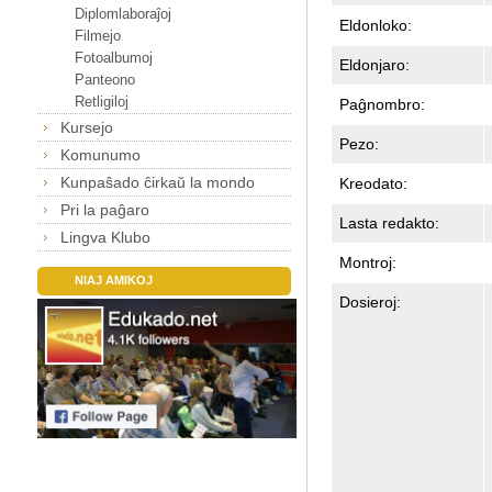
Diplomlaboraĵoj
Eldonloko:
Filmejo
Fotoalbumoj
Eldonjaro:
Panteono
Retligiloj
Paĝnombro:
Kursejo
Pezo:
Komunumo
Kunpaŝado ĉirkaŭ la mondo
Kreodato:
Pri la paĝaro
Lasta redakto:
Lingva Klubo
Montroj:
NIAJ AMIKOJ
Dosieroj: