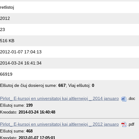
retlistoj
2012
23
516 KB
2012-01-07 17:04:13
2014-03-24 16:41:34
66919
Elŝutoj de ĉiuj dosieroj sume:
667
; Viaj elŝutoj:
0
Pirlot_ E-kursoj en universitatoj kaj altlernejoj _ 2014 januaro
.doc
Elŝutoj sume:
199
Kreodato:
2014-03-24 16:40:48
Pirlot_ E-kursoj en universitatoj kaj altlernejoj _ 2012 januaro
.pdf
Elŝutoj sume:
468
Kreodato:
2012-01-07 17:05:01