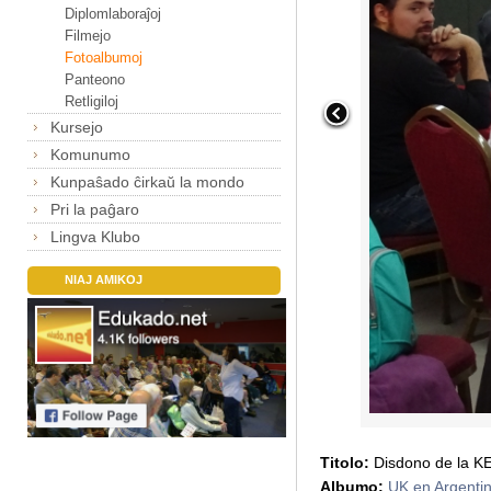
Diplomlaboraĵoj
Filmejo
Fotoalbumoj
Panteono
Retligiloj
Kursejo
Komunumo
Kunpaŝado ĉirkaŭ la mondo
Pri la paĝaro
Lingva Klubo
NIAJ AMIKOJ
Titolo:
Disdono de la KE
Albumo:
UK en Argenti