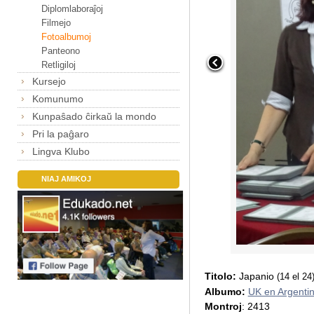
Diplomlaboraĵoj
Filmejo
Fotoalbumoj
Panteono
Retligiloj
Kursejo
Komunumo
Kunpaŝado ĉirkaŭ la mondo
Pri la paĝaro
Lingva Klubo
NIAJ AMIKOJ
Titolo:
Japanio
(14 el 24
Albumo:
UK en Argenti
Montroj
: 2413