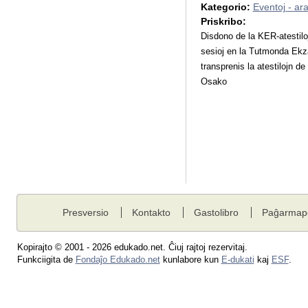
Kategorio:
Eventoj - ar
Priskribo:
Disdono de la KER-atestiloj
sesioj en la Tutmonda Ekz
transprenis la atestilojn de
Osako
Presversio
Kontakto
Gastolibro
Paĝarmap
Kopirajto © 2001 - 2026 edukado.net. Ĉiuj rajtoj rezervitaj.
Funkciigita de
Fondaĵo Edukado.net
kunlabore kun
E-dukati
kaj
ESF
.