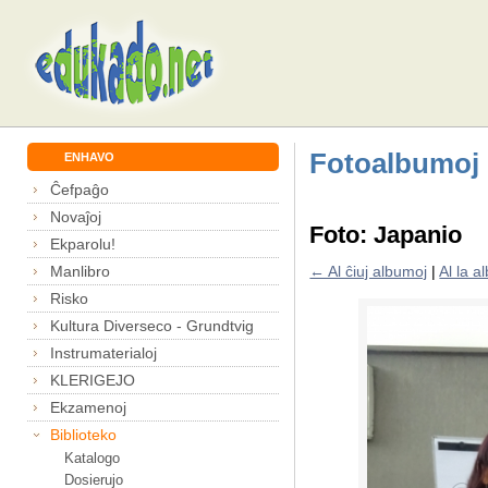
Fotoalbumoj
ENHAVO
Ĉefpaĝo
Novaĵoj
Foto: Japanio
Ekparolu!
Manlibro
← Al ĉiuj albumoj
|
Al la 
Risko
Kultura Diverseco - Grundtvig
Instrumaterialoj
KLERIGEJO
Ekzamenoj
Biblioteko
Katalogo
Dosierujo