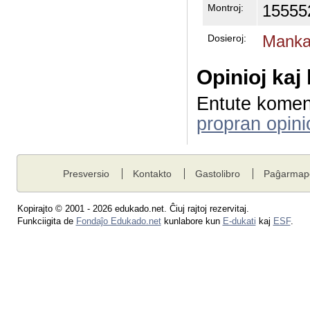
15555
Montroj:
Mankas
Dosieroj:
Opinioj kaj
Entute komen
propran opini
Presversio
Kontakto
Gastolibro
Paĝarmap
Kopirajto © 2001 - 2026 edukado.net. Ĉiuj rajtoj rezervitaj.
Funkciigita de
Fondaĵo Edukado.net
kunlabore kun
E-dukati
kaj
ESF
.