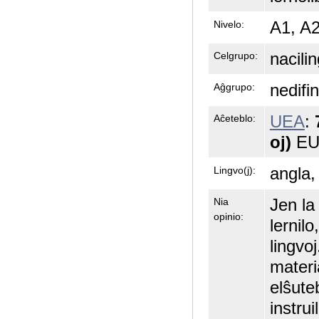
A1, A
Nivelo:
nacili
Celgrupo:
nedifin
Aĝgrupo:
UEA
:
Aĉeteblo:
oj)
EUR
angla,
Lingvo(j):
Jen l
Nia
opinio:
lernil
lingvo
materi
elŝute
instru