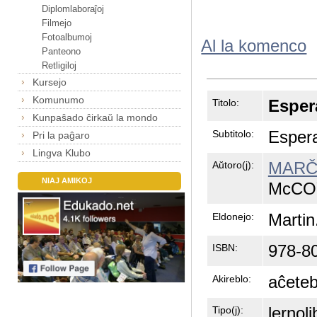
Diplomlaboraĵoj
Filmejo
Fotoalbumoj
Al la komenco
Panteono
Retligiloj
Kursejo
Komunumo
Esper
Titolo:
Kunpaŝado ĉirkaŭ la mondo
Espera
Subtitolo:
Pri la paĝaro
Lingva Klubo
MARČE
Aŭtoro(j):
NIAJ AMIKOJ
McCOY
Martin
Eldonejo:
978-8
ISBN:
aĉeteb
Akireblo:
lernoli
Tipo(j):