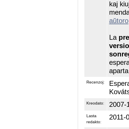
kaj kiu
mendas
aŭtoro
La
pre
versio
sonreg
espera
aparta
Espera
Recenzoj:
Kovát
2007-
Kreodato:
2011-0
Lasta
redakto: