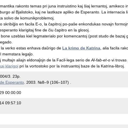
antika rakonto temas pri juna instruistino kaj ŝiaj lernantoj, amikeco inte
urgo al Bjalistoko, kaj ne lastkaze apliko de Esperanto. La internacia l
rta solvo de komunikproblemoj.
o skribiĝis en facila E-o, la ĉapitroj po-paŝe enkondukas novajn formojn 
speranto klarigitaj fine de ĉiu ĉapitro en la glosoj.
o bone uzeblas kiel legmaterialo por komencantoj (post studo de bazaj g
legado.
la verko estas enhava daŭrigo de
La krimo de Katrina
, alia facila r
l memstara legaĵo.
aj multajn aliajn eldonaĵojn de la Facil-lega serio de
Al-fab-et-o
vi trovas
kaj klarigoj
pri la vortostoko por la instruantoj baze de la Katrina-libroj.
004/3. 23p.
de Esperanto
. 2003. №8–9 (106–107) .
29 00:00:00
14 09:57:10