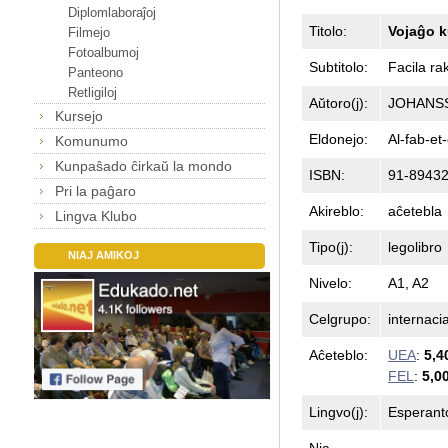
Diplomlaboraĵoj
Titolo:
Vojaĝo k
Filmejo
Fotoalbumoj
Subtitolo:
Facila ra
Panteono
Retligiloj
Aŭtoro(j):
JOHANSS
Kursejo
Eldonejo:
Al-fab-et
Komunumo
Kunpaŝado ĉirkaŭ la mondo
ISBN:
91-89432
Pri la paĝaro
Akireblo:
aĉetebla
Lingva Klubo
Tipo(j):
legolibro
NIAJ AMIKOJ
Nivelo:
A1, A2
Celgrupo:
internaci
Aĉeteblo:
UEA
:
5,4
FEL
:
5,0
Lingvo(j):
Esperant
Nia