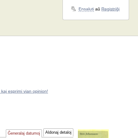
Ensaluti
aŭ
Registriĝi
 kaj esprimi vian opinion!
Aldonaj detaloj
Ĝeneralaj datumoj