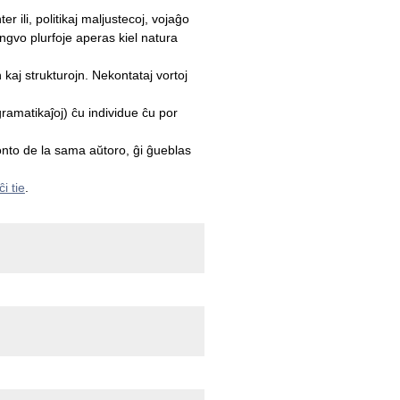
r ili, politikaj maljustecoj, vojaĝo
ingvo plurfoje aperas kiel natura
kaj strukturojn. Nekontataj vortoj
ramatikaĵoj) ĉu individue ĉu por
akonto de la sama aŭtoro, ĝi ĝueblas
ĉi tie
.