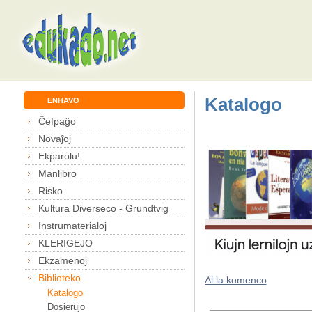
Katalogo
ENHAVO
Ĉefpaĝo
Novaĵoj
Ekparolu!
Manlibro
Risko
Kultura Diverseco - Grundtvig
Instrumaterialoj
KLERIGEJO
Ekzamenoj
Biblioteko
Al la komenco
Katalogo
Dosierujo