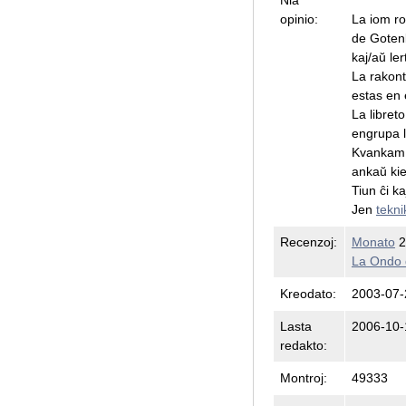
opinio:
La iom rom
de Gotenb
kaj/aŭ le
La rakont
estas en e
La libret
engrupa 
Kvankam 
ankaŭ kie
Tiun ĉi k
Jen
tekni
Recenzoj:
Monato
2
La Ondo 
Kreodato:
2003-07-
Lasta
2006-10-
redakto:
Montroj:
49333