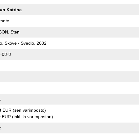
un Katrina
konto
ON, Sten
-o, Sköve - Svedio, 2002
-08-8
a
0
EUR (sen varimposto)
0
EUR (inkl. la varimposton)
o