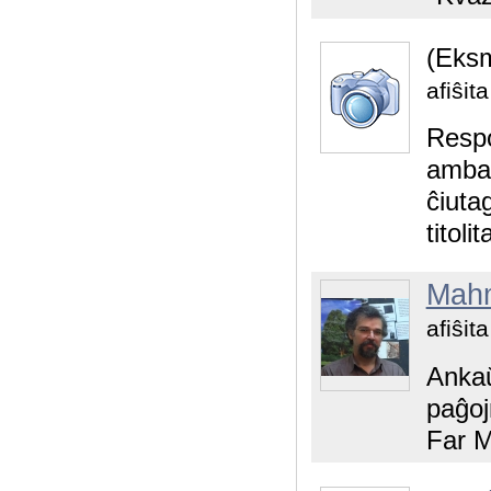
(Eks
afiŝit
Respo
ambaŭ
ĉiuta
titol
Mah
afiŝit
Ankaŭ
paĝojn
Far M