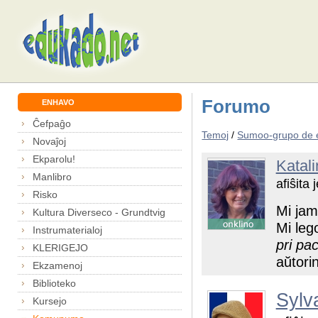
Forumo
ENHAVO
Ĉefpaĝo
Temoj
/
Sumoo-grupo de 
Novaĵoj
Ekparolu!
Katali
Manlibro
afiŝita
Risko
Mi jam 
Kultura Diverseco - Grundtvig
Mi leg
Instrumaterialoj
pri pa
KLERIGEJO
aŭtorin
Ekzamenoj
Biblioteko
Sylv
Kursejo