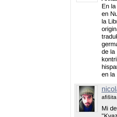
En la
en Nu
la Li
origin
tradu
germa
de la
kontr
hispa
en la
nico
afiŝit
Mi de
"Kvaz