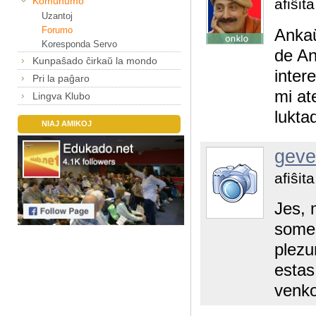
Komunumo
afiŝit
Uzantoj
Forumo
Ankaŭ
Koresponda Servo
de An
Kunpaŝado ĉirkaŭ la mondo
inter
Pri la paĝaro
mi at
Lingva Klubo
lukta
NIAJ AMIKOJ
geve
afiŝit
Jes, 
somer
plezu
estas
venko