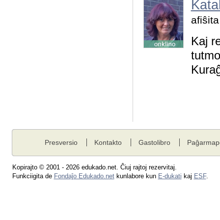
Katal
afiŝit
Kaj r
tutmo
Kuraĝ
Presversio
Kontakto
Gastolibro
Paĝarmap
Kopirajto © 2001 - 2026 edukado.net. Ĉiuj rajtoj rezervitaj.
Funkciigita de
Fondaĵo Edukado.net
kunlabore kun
E-dukati
kaj
ESF
.