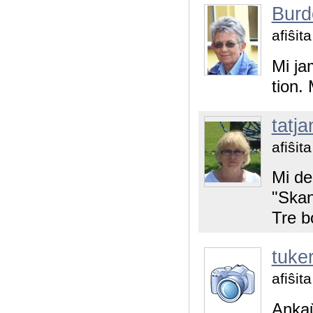
Burd
afiŝit
Mi ja
tion. 
tatja
afiŝit
Mi de
"Skan
Tre b
tuke
afiŝit
Ankaŭ