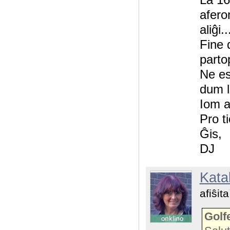
aferon
aliĝi..
Fine 
parto
Ne es
dum l
Iom a
Pro ti
Ĝis,
DJ
Katal
afiŝit
Golfe