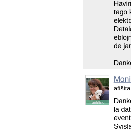
Havin
tago k
elekt
Detal
ebloj
de ja
Danko
Moni
afiŝit
Danko
la dat
event
Svisl