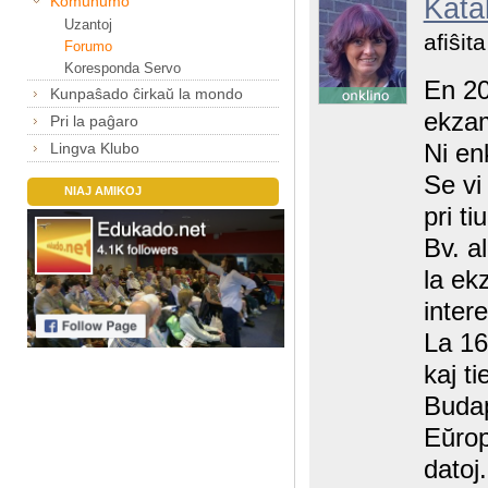
Komunumo
Katal
Uzantoj
afiŝit
Forumo
Koresponda Servo
En 20
Kunpaŝado ĉirkaŭ la mondo
ekza
Pri la paĝaro
Ni en
Lingva Klubo
Se vi
NIAJ AMIKOJ
pri ti
Bv. a
la ek
inter
La 16
kaj t
Budap
Eŭropa
datoj.