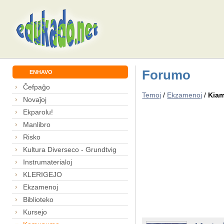
Forumo
ENHAVO
Ĉefpaĝo
Temoj
/
Ekzamenoj
/
Kiam
Novaĵoj
Ekparolu!
Manlibro
Risko
Kultura Diverseco - Grundtvig
Instrumaterialoj
KLERIGEJO
Ekzamenoj
Biblioteko
Kursejo