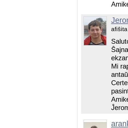
Amike
Jer
afiŝit
Saluto
Ŝajna
ekzam
Mi ra
antaŭa
Certe
pasin
Amik
Ĵero
aran