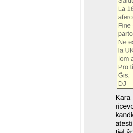
Salut
La 16
afero
Fine 
parto
Ne es
la UK
Iom a
Pro t
Ĝis,
DJ
Kara 
ricev
kandi
atesti
tiel 