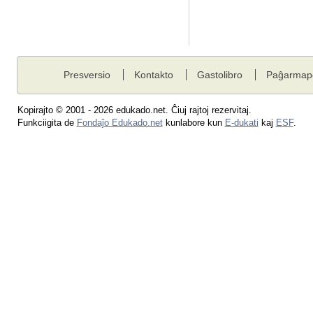
Presversio
Kontakto
Gastolibro
Paĝarmap
Kopirajto © 2001 - 2026 edukado.net. Ĉiuj rajtoj rezervitaj.
Funkciigita de
Fondaĵo Edukado.net
kunlabore kun
E-dukati
kaj
ESF
.