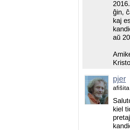
2016.
ĝin, 
kaj e
kandi
aŭ 20
Amik
Kristo
pjer
afiŝit
Salut
kiel 
preta
kandid