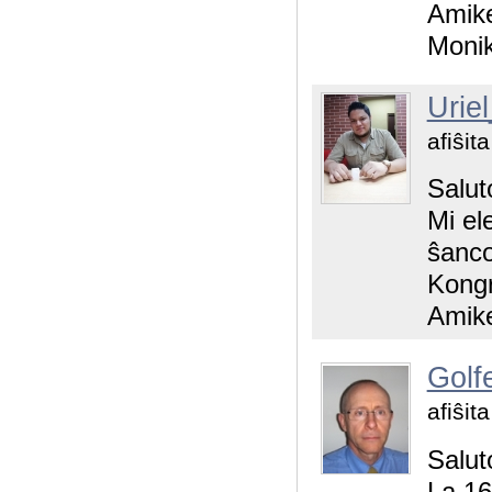
Amik
Moni
Urie
afiŝit
Salut
Mi ele
ŝanco
Kongr
Amike
Golf
afiŝit
Salut
La 16