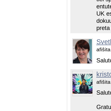
entut
UK es
dokuu
preta
Svet
afiŝit
Salut
krist
afiŝit
Salut
Gratu