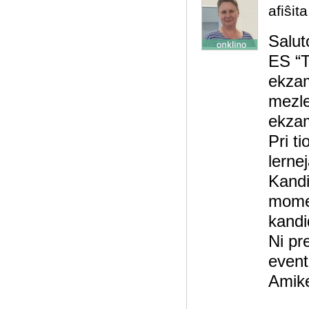
afiŝit
Saluto
ES “T
ekzam
mezle
ekzam
Pri t
lernej
Kandi
momen
kandi
Ni pr
event
Amike