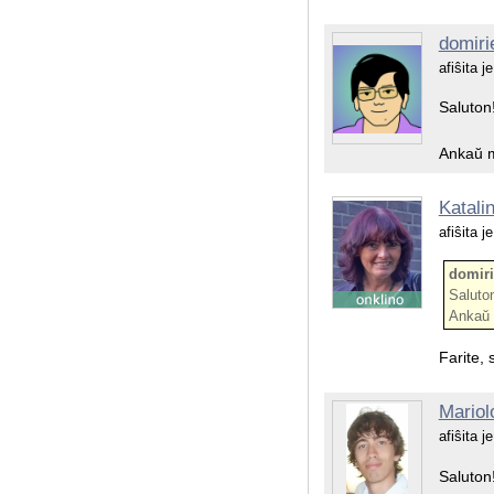
domiri
afiŝita 
Saluton
Ankaŭ m
Katali
afiŝita 
domiri
Saluto
Ankaŭ 
Farite,
Mariol
afiŝita 
Saluton