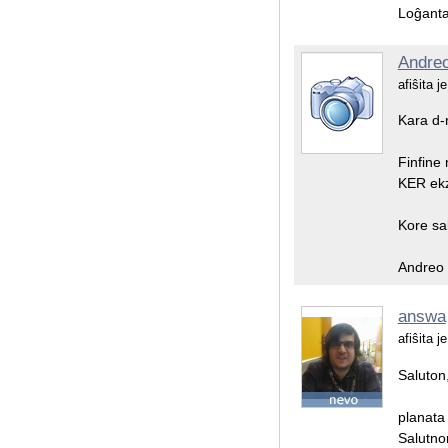
Loĝanta
Andre
afiŝita 
Kara d-r
Finfine
KER ekz
Kore sa
Andreo 
answa
afiŝita 
Saluton,
planata
Salutn