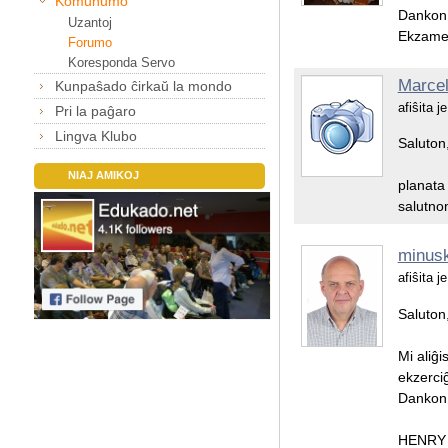
Komunumo
Dankon
Uzantoj
Ekzamen
Forumo
Koresponda Servo
Marcel
Kunpaŝado ĉirkaŭ la mondo
afiŝita 
Pri la paĝaro
Lingva Klubo
Saluton,
NIAJ AMIKOJ
planata 
salutno
minusk
afiŝita 
Saluton
Mi aliĝ
ekzerciĝ
Dankon
HENRY 