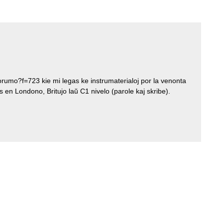
umo?f=723 kie mi legas ke instrumaterialoj por la venonta
n Londono, Britujo laŭ C1 nivelo (parole kaj skribe).