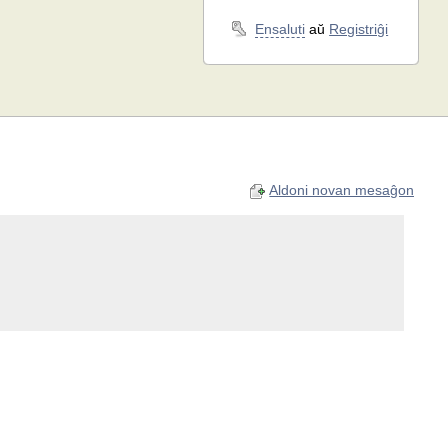
Ensaluti
aŭ
Registriĝi
Aldoni novan mesaĝon