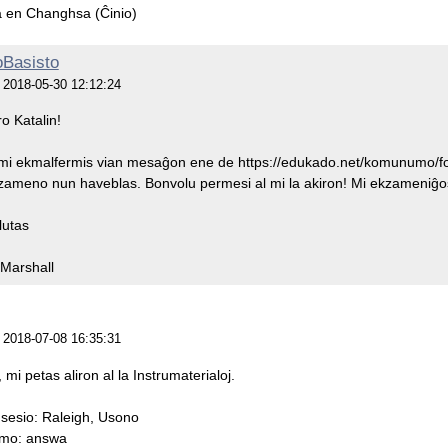
 en Changhsa (Ĉinio)
oBasisto
je 2018-05-30 12:12:24
o Katalin!
 mi ekmalfermis vian mesaĝon ene de https://edukado.net/komunumo/for
ameno nun haveblas. Bonvolu permesi al mi la akiron! Mi ekzameniĝos e
lutas
Marshall
je 2018-07-08 16:35:31
 mi petas aliron al la Instrumaterialoj.
 sesio: Raleigh, Usono
omo: answa