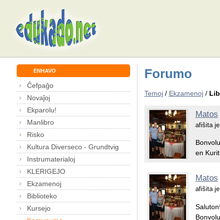
Forumo
ENHAVO
Ĉefpaĝo
Temoj
/
Ekzamenoj
/
Lib
Novaĵoj
Ekparolu!
Matos
Manlibro
afiŝita 
Risko
Bonvolu 
Kultura Diverseco - Grundtvig
en Kuri
Instrumaterialoj
KLERIGEJO
Matos
Ekzamenoj
afiŝita 
Biblioteko
Saluton
Kursejo
Bonvolu 