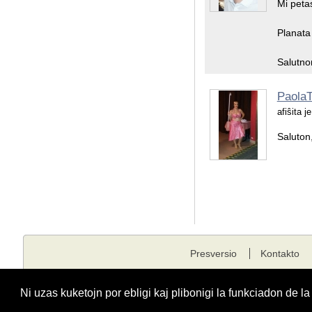
Mi petas
Planata 
Salutno
Paola
afiŝita 
Saluton
Presversio
Kontakto
Kopirajto © 2001 - 2026 edukado.net. Ĉiuj rajtoj rezervitaj.
Ni uzas kuketojn por ebligi kaj plibonigi la funkciadon de l
Funkciigita de
Fondaĵo Edukado.net
kunlabore kun
E-dukati
kaj
ESF
.