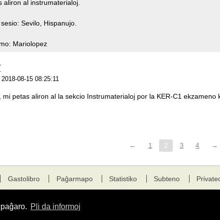
 aliron al instrumaterialoj.
sesio: Sevilo, Hispanujo.
mo: Mariolopez
T
je 2018-08-15 08:25:11
, mi petas aliron al la sekcio Instrumaterialoj por la KER-C1 ekzameno
←
1
2
3
4
→
Gastolibro
Paĝarmapo
Statistiko
Subteno
Private
a paĝaro.
Pli da informoj