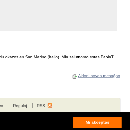
 kiu okazos en San Marino (Italio). Mia salutnomo estas PaolaT
Aldoni novan mesaĝon
co
Reguloj
RSS
Mi akceptas