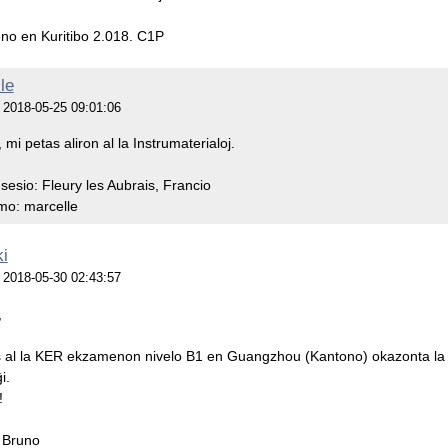
o en Kuritibo 2.018. C1P
le
je 2018-05-25 09:01:06
 mi petas aliron al la Instrumaterialoj.
sesio: Fleury les Aubrais, Francio
mo: marcelle
i
je 2018-05-30 02:43:57
,
is al la KER ekzamenon nivelo B1 en Guangzhou (Kantono) okazonta la 2
i.
!
Bruno