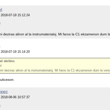
el
je 2018-07-19 15:12:24
!
i deziras aliron al la instrumaterialoj. Mi faros la C1 ekzamenon dum 
n
je 2018-07-19 15:14:20
el skribis:
n!
mi deziras aliron al la instrumaterialoj. Mi faros la C1 ekzamenon dum la ve
 sukceson.
opez
je 2018-08-06 10:57:37
!