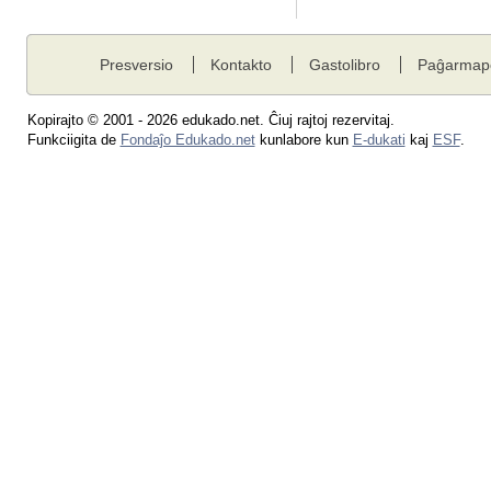
Presversio
Kontakto
Gastolibro
Paĝarmap
Kopirajto © 2001 - 2026 edukado.net. Ĉiuj rajtoj rezervitaj.
Funkciigita de
Fondaĵo Edukado.net
kunlabore kun
E-dukati
kaj
ESF
.