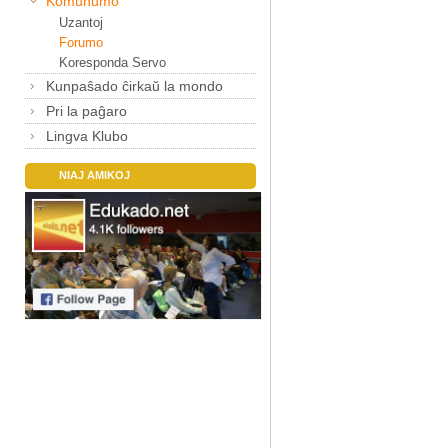
Komunumo
Uzantoj
Forumo
Koresponda Servo
Kunpaŝado ĉirkaŭ la mondo
Pri la paĝaro
Lingva Klubo
NIAJ AMIKOJ