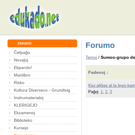
Forumo
ENHAVO
Ĉefpaĝo
Temoj
/
Sumoo-grupo de
Novaĵoj
Ekparolu!
Fadenoj ↓
Manlibro
Risko
Kiuj aliĝas al la lego-k
Kultura Diverseco - Grundtvig
Paĝoj:
1
,
2
,
3
Instrumaterialoj
KLERIGEJO
Ekzamenoj
Biblioteko
Kursejo