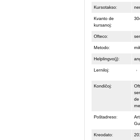
Kursotakso:
ne
Kvanto de
30
kursanoj:
Ofteco:
se
Metodo:
mik
Helplingvo(j):
ang
Lerniloj:
Kondiĉoj:
Of
sem
de 
me
Poŝtadreso:
Ar
Gu
Kreodato:
20