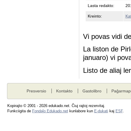
Lasta redakto:
20
Kreinto:
Kat
Vi povas vidi de
La liston de Pirl
januaro) vi pov
Listo de aliaj l
Presversio
Kontakto
Gastolibro
Paĝarmap
Kopirajto © 2001 - 2026 edukado.net. Ĉiuj rajtoj rezervitaj.
Funkciigita de
Fondaĵo Edukado.net
kunlabore kun
E-dukati
kaj
ESF
.