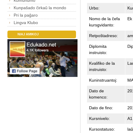
Komunumo
Kunpaŝado ĉirkaŭ la mondo
Urbo:
Ku
Pri la paĝaro
Nomo de la ĉefa
Ek
Lingva Klubo
kursgvidanto:
NIAJ AMIKOJ
Retpoŝtadreso:
am
Diplomita
Dip
instruisto:
Kvalifiko de la
La
instruisto:
Kuninstruantoj:
MA
Dato de
20
komenco:
Dato de fino:
20
Kursnivelo:
A1
Kursostatuso:
la