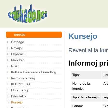
Kursejo
ENHAVO
Ĉefpaĝo
Novaĵoj
Reveni al la ku
Ekparolu!
Manlibro
Informoj pr
Risko
Kultura Diverseco - Grundtvig
Tipo:
Le
Instrumaterialoj
Nomo de la
Ar
KLERIGEJO
lernejo:
Ekzamenoj
Biblioteko
Tipo de la lernejo:
su
Kursejo
Lando:
Ĉi