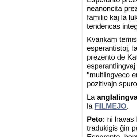
neanoncita preze
familio kaj la l
tendencas integr
Kvankam temis 
esperantistoj, 
prezento de Kat
esperantlingvaj
"multlingveco e
pozitivajn spuro
La
anglalingv
la
FILMEJO
.
Peto
: ni havas 
tradukigis ĝin p
Esperanto, bonv