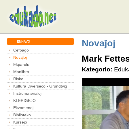
Novaĵoj
ENHAVO
Ĉefpaĝo
Mark Fettes
Novaĵoj
Ekparolu!
Kategorio:
Eduk
Manlibro
Risko
Kultura Diverseco - Grundtvig
Instrumaterialoj
KLERIGEJO
Ekzamenoj
Biblioteko
Kursejo