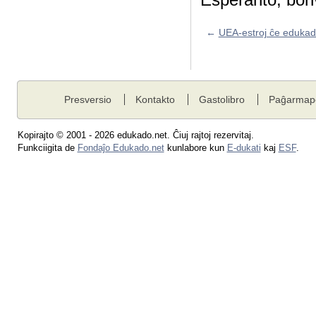
←
UEA-estroj ĉe edukad
Presversio
Kontakto
Gastolibro
Paĝarmap
Kopirajto © 2001 - 2026 edukado.net. Ĉiuj rajtoj rezervitaj.
Funkciigita de
Fondaĵo Edukado.net
kunlabore kun
E-dukati
kaj
ESF
.