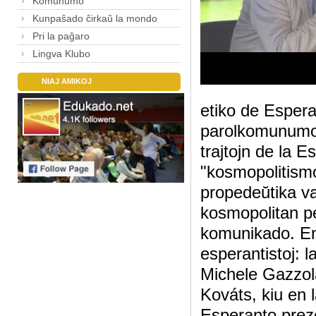
Komunumo
Kunpaŝado ĉirkaŭ la mondo
Pri la paĝaro
Lingva Klubo
NIAJ AMIKOJ
etiko de Esper
parolkomunumo."
trajtojn de la 
"kosmopolitismo
propedeŭtika va
kosmopolitan pe
komunikado. En 
esperantistoj: 
Michele Gazzola
Kováts, kiu en 
Esperanto prezen