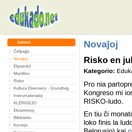
Novaĵoj
ENHAVO
Ĉefpaĝo
Risko en ju
Novaĵoj
Ekparolu!
Kategorio:
Eduk
Manlibro
Risko
Pro nia partopr
Kultura Diverseco - Grundtvig
Kongreso mi iom 
Instrumaterialoj
RISKO-ludo.
KLERIGEJO
Ekzamenoj
En tiu ĉi monat
Biblioteko
loko finis la lu
Kursejo
Belorusio) kaj
n