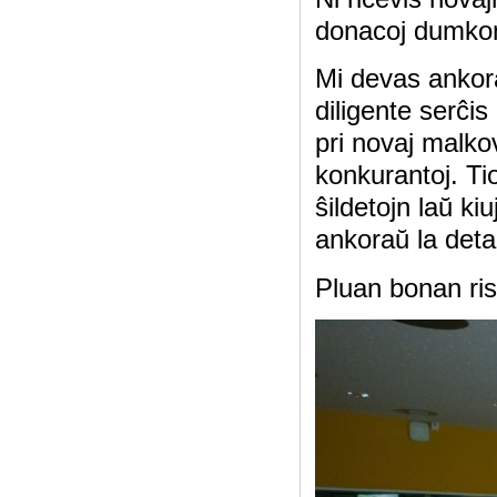
donacoj dumkong
Mi devas ankoraŭ
diligente serĉis
pri novaj malkov
konkurantoj. Ti
ŝildetojn laŭ ki
ankoraŭ la deta
Pluan bonan ris