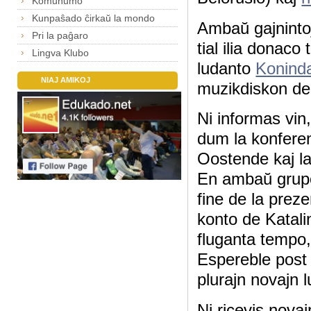
Komunumo
Kunpaŝado ĉirkaŭ la mondo
Ambaŭ gajnintoj
Pri la paĝaro
tial ilia donaco
Lingva Klubo
ludanto
Konind
NIAJ AMIKOJ
muzikdiskon de 
Ni informas vin
dum la konferen
Oostende kaj la
En ambaŭ grupoj 
fine de la preze
konto de Katali
fluganta tempo, 
Espereble post 
plurajn novajn 
Ni ricevis novaj