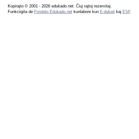
Kopirajto © 2001 - 2026 edukado.net. Ĉiuj rajtoj rezervitaj.
Funkciigita de
Fondaĵo Edukado.net
kunlabore kun
E-dukati
kaj
ESF
.