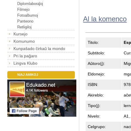
Diplomlaboraĵoj
Filmejo
Fotoalbumoj
Al la komenco
Panteono
Retligiloj
Kursejo
Komunumo
Titolo:
Esp
Kunpaŝado ĉirkaŭ la mondo
Subtitolo:
Cur
Pri la paĝaro
Lingva Klubo
Aŭtoro(j):
Mig
Eldonejo:
mg
NIAJ AMIKOJ
ISBN:
978
Akireblo:
aĉe
Tipo(j):
lern
Nivelo:
A1,
Celgrupo:
nac