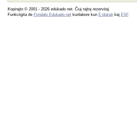
Kopirajto © 2001 - 2026 edukado.net. Ĉiuj rajtoj rezervitaj.
Funkciigita de
Fondaĵo Edukado.net
kunlabore kun
E-dukati
kaj
ESF
.