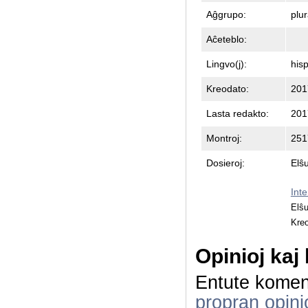
Aĝgrupo:
plur
Aĉeteblo:
Lingvo(j):
his
Kreodato:
201
Lasta redakto:
201
Montroj:
251
Dosieroj:
Elŝu
Int
Elŝ
Kre
Opinioj kaj
Entute komen
propran opini