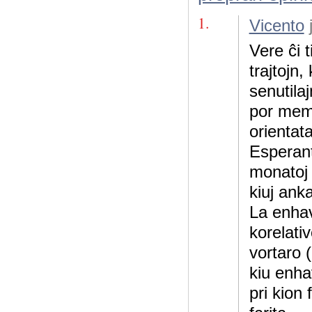
1.
Vicento
Vere ĉi 
trajtojn,
senutila
por meml
orientat
Esperant
monatoj 
kiuj anka
La enhav
korelativ
vortaro 
kiu enha
pri kion 