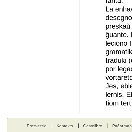
farita.
La enhav
desegnoj
preskaŭ 
ĝuante. 
leciono f
gramatik
traduki 
por lega
vortareto
Jes, ebl
lernis. 
tiom teru
Presversio
Kontakto
Gastolibro
Paĝarmap