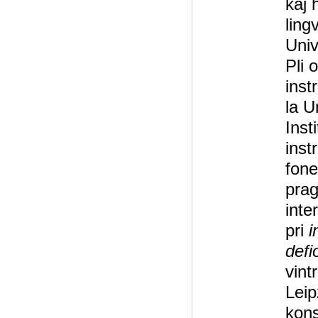
kaj 
ling
Univ
Pli o
inst
la U
Insti
inst
fone
prag
inte
pri
i
defi
vint
Leip
kons