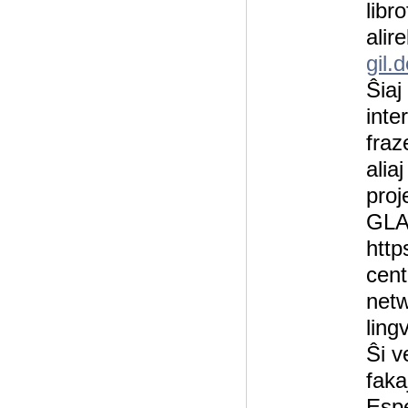
libr
alire
gil.
Ŝiaj
inte
fraz
aliaj
proj
GLA
http
cent
netw
ling
Ŝi v
faka
Espe