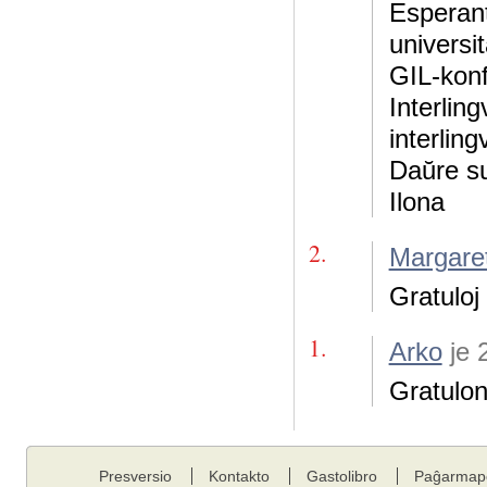
Esperant
universi
GIL-konf
Interling
interling
Daŭre s
Ilona
2.
Margare
Gratuloj 
1.
Arko
je 
Gratulon
Presversio
Kontakto
Gastolibro
Paĝarmap