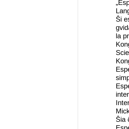
„Esp
Lan
Ŝi e
gvid
la p
Kong
Scie
Kong
Espe
simp
Espe
inte
Inte
Mick
Ŝia 
Espe