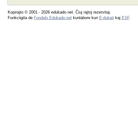
Kopirajto © 2001 - 2026 edukado.net. Ĉiuj rajtoj rezervitaj.
Funkciigita de
Fondaĵo Edukado.net
kunlabore kun
E-dukati
kaj
ESF
.