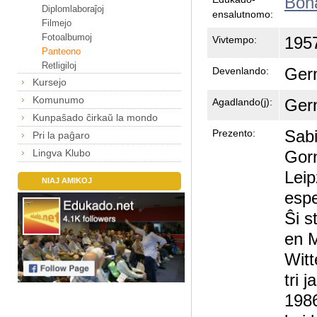
Bon
Diplomlaboraĵoj
ensalutnomo:
Filmejo
Fotoalbumoj
1957
Vivtempo:
Panteono
Retligiloj
Ger
Devenlando:
Kursejo
Komunumo
Ger
Agadlando(j):
Kunpaŝado ĉirkaŭ la mondo
Sabi
Prezento:
Pri la paĝaro
Lingva Klubo
Gorn
Leip
NIAJ AMIKOJ
espe
Ŝi s
en M
Witt
tri j
1986