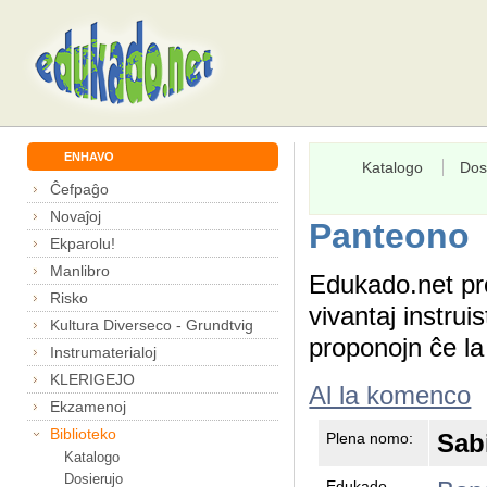
ENHAVO
Katalogo
Dos
Ĉefpaĝo
Novaĵoj
Panteono
Ekparolu!
Manlibro
Edukado.net pr
Risko
vivantaj instru
Kultura Diverseco - Grundtvig
proponojn ĉe l
Instrumaterialoj
KLERIGEJO
Al la komenco
Ekzamenoj
Biblioteko
Sab
Plena nomo:
Katalogo
Dosierujo
Edukado-