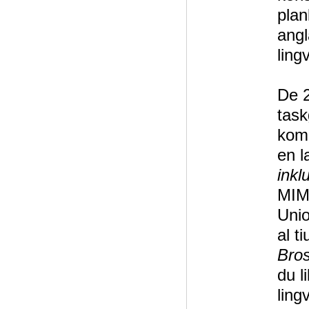
plan
angl
ling
De 2
task
komu
en l
inkl
MIME
Unio
al t
Bro
du l
ling