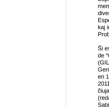
memb
dive
Espe
kaj 
Pro
Ŝi e
de “
(GIL
Germ
en 1
2011
ĉiuj
(red
Sabi