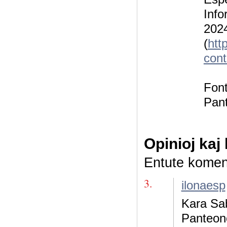
Info
2024
(
htt
cont
Font
Pan
Opinioj kaj
Entute komen
3.
ilonaesp
Kara Sab
Panteono.