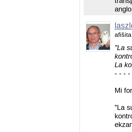
trans
anglo
laszl
afiŝit
”La s
kontr
La ko
- - - -
Mi fo
”La s
kontr
ekzam