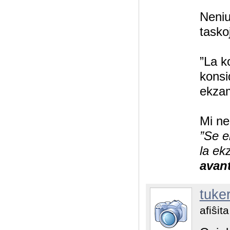
Neniu
tasko
”La k
konsi
ekzam
Mi ne
”Se e
la ek
avan
tuke
afiŝit