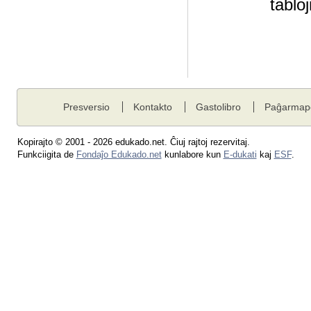
tablo
Presversio
Kontakto
Gastolibro
Paĝarmap
Kopirajto © 2001 - 2026 edukado.net. Ĉiuj rajtoj rezervitaj.
Funkciigita de
Fondaĵo Edukado.net
kunlabore kun
E-dukati
kaj
ESF
.