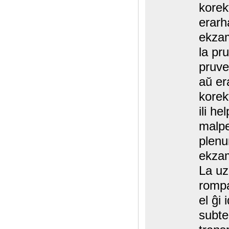
korek
erarha
ekzam
la pr
pruve
aŭ er
korek
ili he
malpe
plenu
ekzam
La uz
rompa
el ĝi 
subte