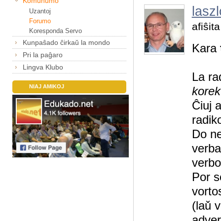
Komunumo
laszl
Uzantoj
Forumo
afiŝit
Koresponda Servo
Kunpaŝado ĉirkaŭ la mondo
Kara
Pri la paĝaro
Lingva Klubo
La ra
NIAJ AMIKOJ
korek
Ĉiuj a
radik
Do ne
verba
verbo
Por s
vorto
(laǔ 
adver