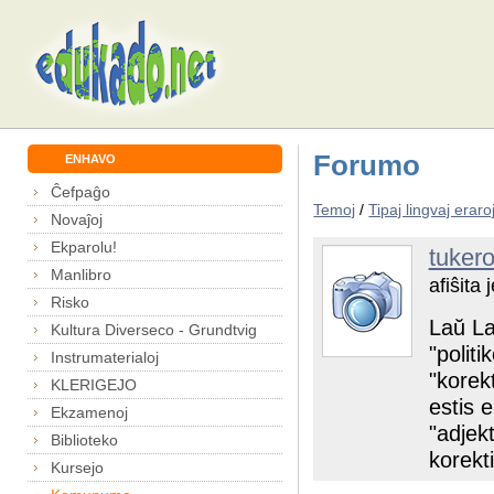
Forumo
ENHAVO
Ĉefpaĝo
Temoj
/
Tipaj lingvaj eraro
Novaĵoj
Ekparolu!
tuker
Manlibro
afiŝita
Risko
Laŭ La
Kultura Diverseco - Grundtvig
"politi
Instrumaterialoj
"korek
KLERIGEJO
estis 
Ekzamenoj
"adjek
Biblioteko
korekt
Kursejo