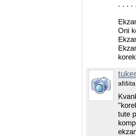
. . . . 
Ekzam
Oni k
Ekzam
Ekzam
korek
tuke
afiŝit
Kvank
"kore
tute 
kompr
ekzam