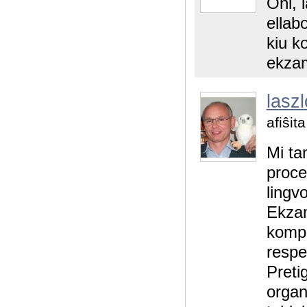
Oni, 
ellab
kiu k
ekza
laszl
afiŝit
Mi ta
proce
lingv
Ekza
kompe
respe
Preti
organ