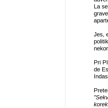
La se
grave 
apart
Jes, 
politi
nekor
Pri P
de Es
Indas 
Prete
”Sekv
korek