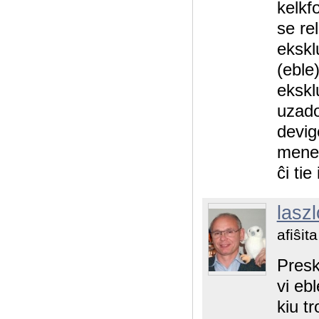
kelkf
se re
eksklu
(eble
ekskl
uzado
devig
menet
ĉi tie
laszl
afiŝit
Presk
vi eb
kiu tr