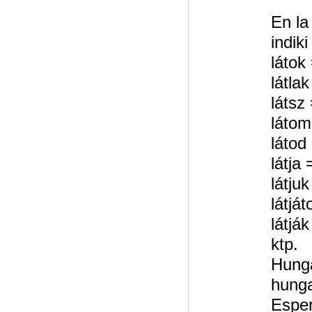
En la
indik
látok
látlak
látsz
látom
látod 
látja 
látjuk
látját
látják
ktp.
Hunga
hungar
Esper