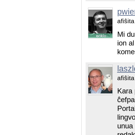
pwie
afiŝit
Mi du
ion a
komen
laszl
afiŝit
Kara 
ĉefpa
Portal
lingv
unua 
redak