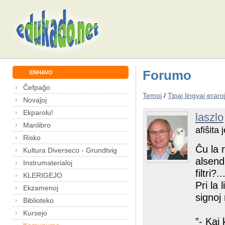
Forumo
ENHAVO
Ĉefpaĝo
Temoj
/
Tipaj lingvaj eraro
Novaĵoj
Ekparolu!
laszlo
Manlibro
afiŝita
Risko
Ĉu la r
Kultura Diverseco - Grundtvig
alsend
Instrumaterialoj
filtri?..
KLERIGEJO
Pri la 
Ekzamenoj
signoj
Biblioteko
Kursejo
”- Kaj 