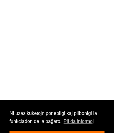
Ni uzas kuketojn por ebligi kaj plibonigi la
funkciadon de la paĝaro.
Pli da informoj