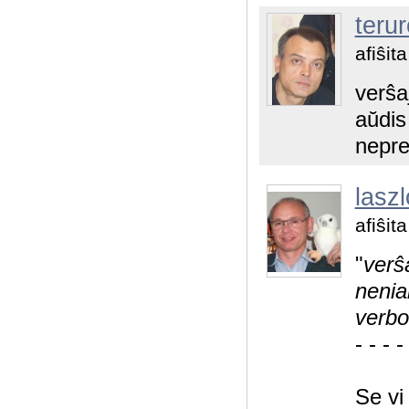
terur
afiŝit
verŝa
aŭdis
nepre
laszl
afiŝit
"
verŝ
nenia
verbo
- - - -
Se vi