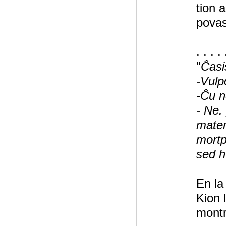
tion a
povas
. . . . 
"
Ĉasi
-Vulp
-Ĉu n
- Ne.
maten
mortp
sed h
En la
Kion 
montr