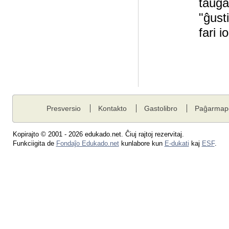
taŭga
"ĝust
fari i
Presversio
Kontakto
Gastolibro
Paĝarmap
Kopirajto © 2001 - 2026 edukado.net. Ĉiuj rajtoj rezervitaj.
Funkciigita de
Fondaĵo Edukado.net
kunlabore kun
E-dukati
kaj
ESF
.