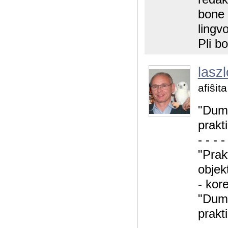
bone 
lingv
Pli bo
laszl
afiŝit
"Dum 
prakt
- - - -
"Prak
objek
- kor
"Dum 
prakt