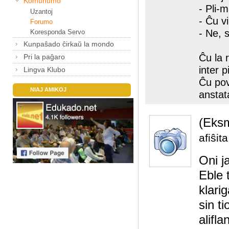
Komunumo
- Pli-
Uzantoj
- Ĉu v
Forumo
- Ne, 
Koresponda Servo
Kunpaŝado ĉirkaŭ la mondo
Ĉu la 
Pri la paĝaro
inter p
Lingva Klubo
Ĉu pov
NIAJ AMIKOJ
anstat
(Eks
afiŝit
Oni j
Eble 
klari
sin ti
alifl