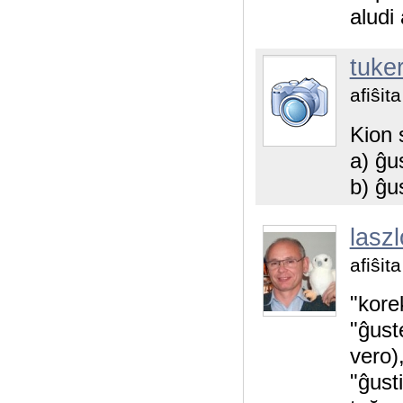
aludi 
tuke
afiŝit
Kion 
a) ĝu
b) ĝu
laszl
afiŝit
"kore
"ĝust
vero)
"ĝusti