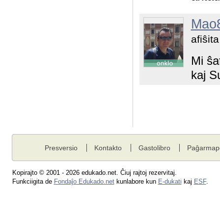
Mao
afiŝit
Mi ŝa
kaj S
Presversio
Kontakto
Gastolibro
Paĝarmap
Kopirajto © 2001 - 2026 edukado.net. Ĉiuj rajtoj rezervitaj.
Funkciigita de
Fondaĵo Edukado.net
kunlabore kun
E-dukati
kaj
ESF
.