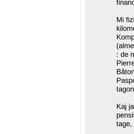
finan
Mi fi
kilom
Kompo
(alme
: de 
Pierr
Bâton
Paspo
tagon
Kaj j
pensi
tage,