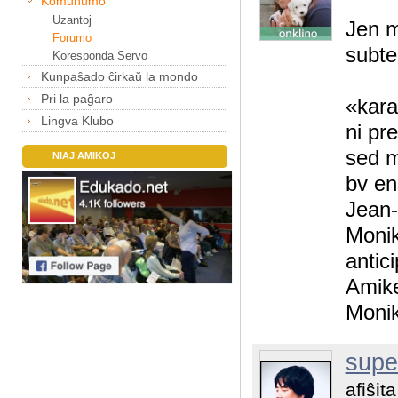
Komunumo
Uzantoj
Jen m
Forumo
subte
Koresponda Servo
Kunpaŝado ĉirkaŭ la mondo
Pri la paĝaro
«kara
Lingva Klubo
ni pr
sed m
NIAJ AMIKOJ
bv en
Jean-
Monik
antic
Amik
Moni
supe
afiŝit