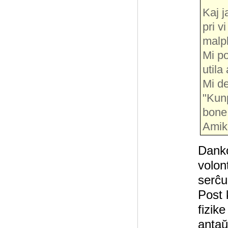
Kaj j
pri v
malpl
Mi po
utila
Mi de
"Kunp
bone
Amike
Danko
volon
serĉu
Post 
fizike
antaŭ