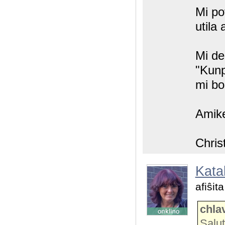
Mi po
utila 
Mi de
"Kunp
mi bo
Amik
Chris
Katal
afiŝit
chla
Salut