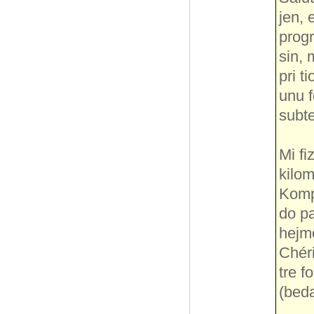
jen, 
progr
sin, 
pri t
unu f
subte
Mi fi
kilom
Kompo
do pa
hejmo
Chéri
tre f
(beda