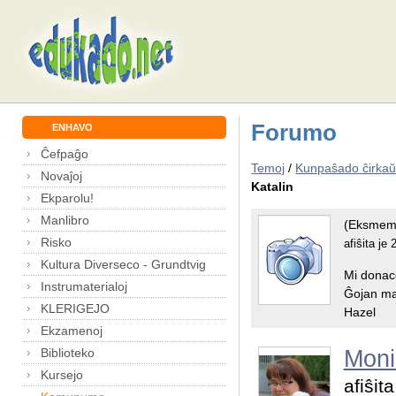
Forumo
ENHAVO
Ĉefpaĝo
Temoj
/
Kunpaŝado ĉirkaŭ
Novaĵoj
Katalin
Ekparolu!
Manlibro
(Eksmem
Risko
afiŝita je
Kultura Diverseco - Grundtvig
Mi donac
Instrumaterialoj
Ĝojan ma
KLERIGEJO
Hazel
Ekzamenoj
Biblioteko
Moni
Kursejo
afiŝit