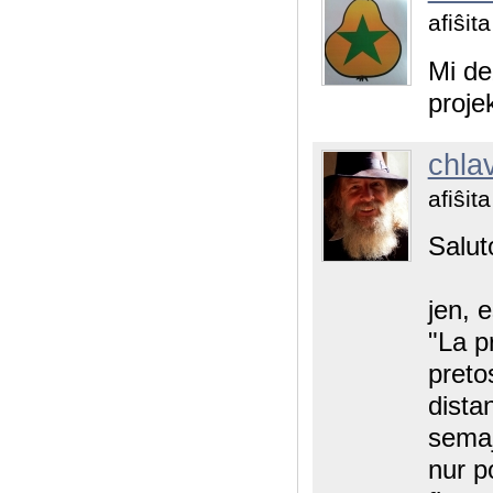
afiŝit
Mi de
proje
chla
afiŝit
Salut
jen, 
"La p
preto
dista
semaj
nur p