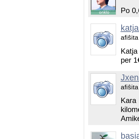
Po 0,
katja
afiŝit
Katja
per 1
Jxen
afiŝit
Kara 
kilom
Amike
basi