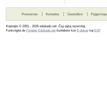
Presversio
Kontakto
Gastolibro
Paĝarmap
Kopirajto © 2001 - 2026 edukado.net. Ĉiuj rajtoj rezervitaj.
Funkciigita de
Fondaĵo Edukado.net
kunlabore kun
E-dukati
kaj
ESF
.