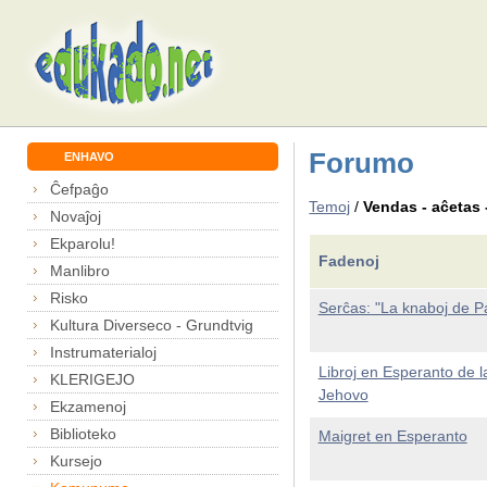
Forumo
ENHAVO
Ĉefpaĝo
Temoj
/
Vendas - aĉetas 
Novaĵoj
Ekparolu!
Fadenoj
Manlibro
Risko
Serĉas: "La knaboj de Pa
Kultura Diverseco - Grundtvig
Instrumaterialoj
Libroj en Esperanto de l
KLERIGEJO
Jehovo
Ekzamenoj
Biblioteko
Maigret en Esperanto
Kursejo