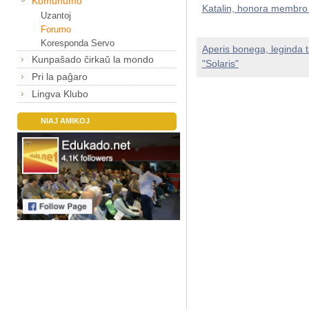
Komunumo
Katalin, honora membr
Uzantoj
Forumo
Koresponda Servo
Aperis bonega, leginda 
Kunpaŝado ĉirkaŭ la mondo
"Solaris"
Pri la paĝaro
Lingva Klubo
NIAJ AMIKOJ