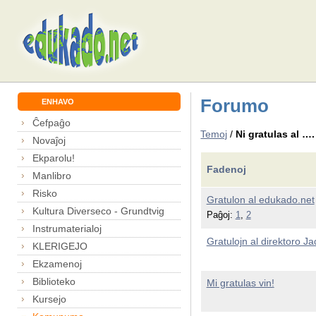
Forumo
ENHAVO
Ĉefpaĝo
Temoj
/
Ni gratulas al ….
Novaĵoj
Ekparolu!
Fadenoj
Manlibro
Risko
Gratulon al edukado.net
Kultura Diverseco - Grundtvig
Paĝoj:
1
,
2
Instrumaterialoj
Gratulojn al direktoro J
KLERIGEJO
Ekzamenoj
Biblioteko
Mi gratulas vin!
Kursejo