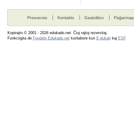
Presversio
Kontakto
Gastolibro
Paĝarmap
Kopirajto © 2001 - 2026 edukado.net. Ĉiuj rajtoj rezervitaj.
Funkciigita de
Fondaĵo Edukado.net
kunlabore kun
E-dukati
kaj
ESF
.