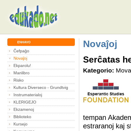
Novaĵoj
ENHAVO
Ĉefpaĝo
Serĉatas he
Novaĵoj
Ekparolu!
Kategorio:
Mova
Manlibro
Risko
Kultura Diverseco - Grundtvig
Instrumaterialoj
KLERIGEJO
Ekzamenoj
tempan Akademi
Biblioteko
Kursejo
estraranoj kaj