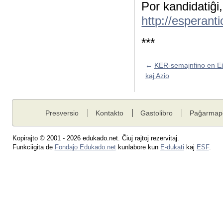
Por kandidatiĝi
http://esperant
***
←
KER-semajnfino en E
kaj Azio
Presversio
Kontakto
Gastolibro
Paĝarmap
Kopirajto © 2001 - 2026 edukado.net. Ĉiuj rajtoj rezervitaj.
Funkciigita de
Fondaĵo Edukado.net
kunlabore kun
E-dukati
kaj
ESF
.