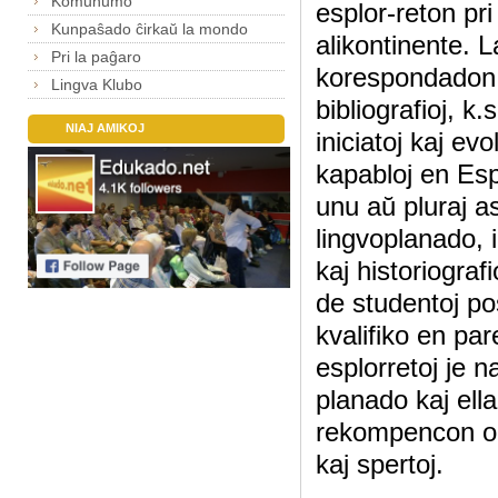
Komunumo
esplor-reton pri
Kunpaŝado ĉirkaŭ la mondo
alikontinente. 
Pri la paĝaro
korespondadon, 
Lingva Klubo
bibliografioj, k
NIAJ AMIKOJ
iniciatoj kaj e
kapabloj en Esp
unu aŭ pluraj as
lingvoplanado, 
kaj historiograf
de studentoj p
kvalifiko en pa
esplorretoj je n
planado kaj ell
rekompencon oni
kaj spertoj.