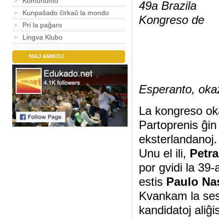
Komunumo
49a Brazila
Kunpaŝado ĉirkaŭ la mondo
Kongreso de
Pri la paĝaro
Lingva Klubo
NIAJ AMIKOJ
Esperanto, oka
La kongreso oka
Partoprenis ĝin 
eksterlandanoj
Unu el ili,
Petra
por gvidi la 39
estis
Paulo Na
Kvankam la sesi
kandidatoj aliĝ