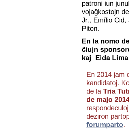
patroni iun jun
vojaĝkostojn d
Jr., Emílio Cid
Piton.
En la nomo d
ĉiujn sponsor
kaj Eida Lima
En 2014 jam o
kandidatoj. K
de la
Tria T
de majo 201
respondeculojn
deziron parto
forumparto
.