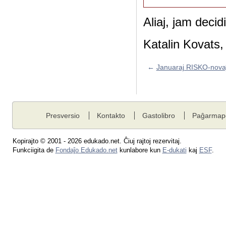
Aliaj, jam decid
Katalin Kovats
←
Januaraj RISKO-novaĵ
Presversio
Kontakto
Gastolibro
Paĝarmap
Kopirajto © 2001 - 2026 edukado.net. Ĉiuj rajtoj rezervitaj.
Funkciigita de
Fondaĵo Edukado.net
kunlabore kun
E-dukati
kaj
ESF
.