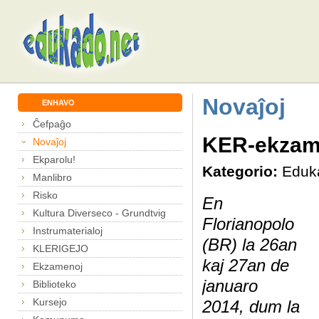
Novaĵoj
ENHAVO
Ĉefpaĝo
KER-ekzame
Novaĵoj
Ekparolu!
Kategorio:
Eduk
Manlibro
Risko
En
Kultura Diverseco - Grundtvig
Florianopolo
Instrumaterialoj
(BR) l
a 26an
KLERIGEJO
kaj 27an de
Ekzamenoj
januaro
Biblioteko
Kursejo
2014, dum la