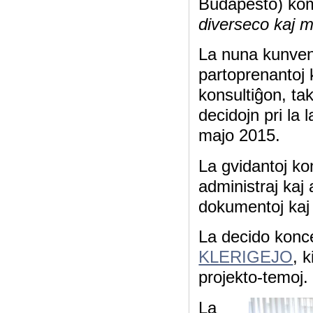
Budapeŝto) kom
diverseco kaj mu
La nuna kunveno
partoprenantoj 
konsultiĝon, ta
decidojn pri la
majo 2015.
La gvidantoj kon
administraj kaj 
dokumentoj kaj 
La decido konc
KLERIGEJO
, 
projekto-temoj
La