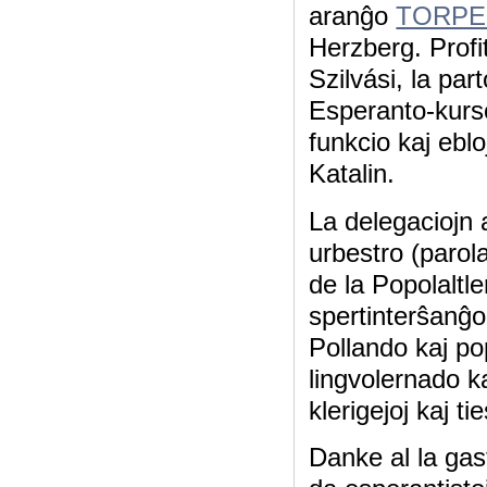
aranĝo
TORP
Herzberg. Profi
Szilvási, la par
Esperanto-kurso
funkcio kaj ebl
Katalin.
La delegaciojn
urbestro (parol
de la Popolaltl
spertinterŝanĝon
Pollando kaj po
lingvolernado k
klerigejoj kaj t
Danke al la gas