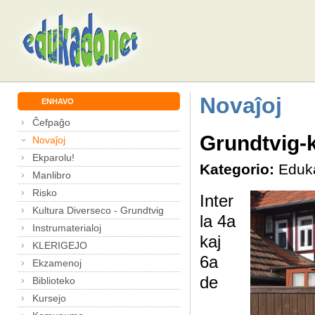
Novaĵoj
ENHAVO
Ĉefpaĝo
Grundtvig-
Novaĵoj
Ekparolu!
Kategorio:
Eduk
Manlibro
Risko
Inter
Kultura Diverseco - Grundtvig
la 4a
Instrumaterialoj
kaj
KLERIGEJO
6a
Ekzamenoj
de
Biblioteko
Kursejo