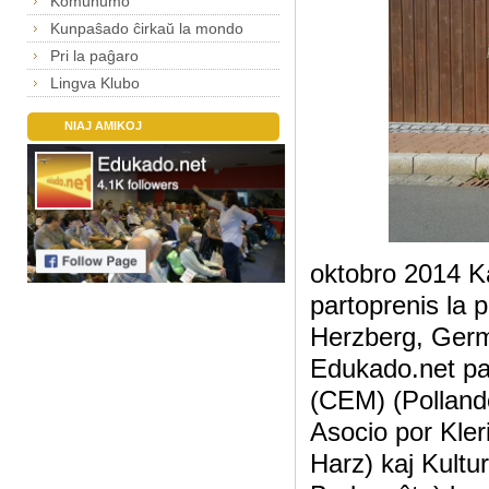
Komunumo
Kunpaŝado ĉirkaŭ la mondo
Pri la paĝaro
Lingva Klubo
NIAJ AMIKOJ
oktobro 2014 Ka
partoprenis la 
Herzberg, Germ
Edukado.net pa
(CEM) (Polland
Asocio por Kle
Harz) kaj Kultu