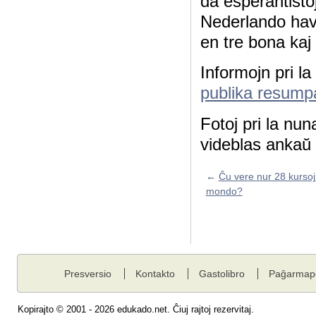
da esperantisto
Nederlando havi
en tre bona kaj
Informojn pri la
publika resumpa
Fotoj pri la nu
videblas ankaŭ
←
Ĉu vere nur 28 kursoj
mondo?
Presversio
Kontakto
Gastolibro
Paĝarmap
Kopirajto © 2001 - 2026 edukado.net. Ĉiuj rajtoj rezervitaj.