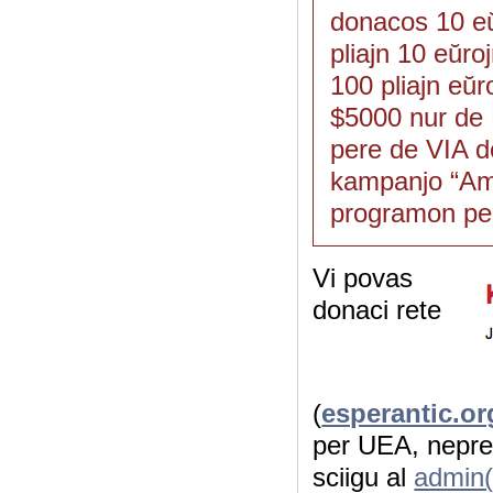
donacos 10 eŭ
pliajn 10 eŭro
100 pliajn eŭr
$5000 nur de 
pere de VIA do
kampanjo “Amu
programon per
Vi povas
donaci rete
(
esperantic.o
per UEA, nepr
sciigu al
admin(