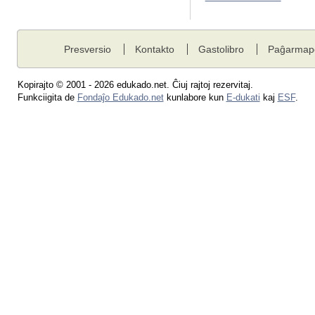
Presversio
Kontakto
Gastolibro
Paĝarmap
Kopirajto © 2001 - 2026 edukado.net. Ĉiuj rajtoj rezervitaj.
Funkciigita de
Fondaĵo Edukado.net
kunlabore kun
E-dukati
kaj
ESF
.