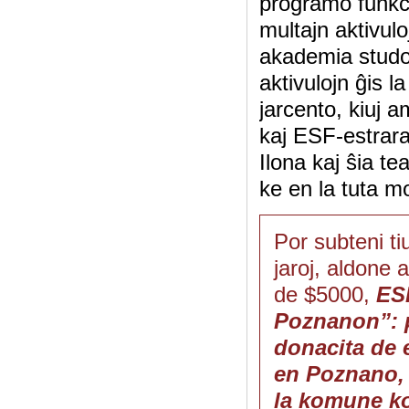
programo funkci
multajn aktivulo
akademia studob
aktivulojn ĝis 
jarcento, kiuj 
kaj ESF-estrara
Ilona kaj ŝia t
ke en la tuta m
Por subteni ti
jaroj, aldone a
de $5000,
ES
Poznanon”: po
donacita de e
en Poznano, 
la komune ko