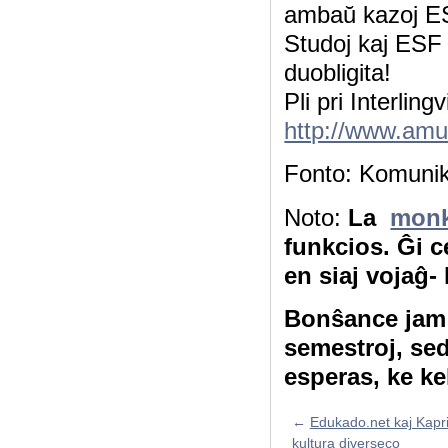
ambaŭ kazoj ESF
Studoj kaj ESF 
duobligita!
Pli pri Interlin
http://www.amu.
Fonto: Komuni
Noto:
La
monk
funkcios. Ĝi c
en siaj vojaĝ-
Bonŝance jam 
semestroj, se
esperas, ke ke
←
Edukado.net kaj Kaprio
kultura diverseco