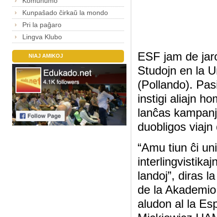
Komunumo
Kunpaŝado ĉirkaŭ la mondo
Pri la paĝaro
Lingva Klubo
ESF jam de jaroj
NIAJ AMIKOJ
Studojn en la 
(Pollando). Pas
instigi aliajn h
lanĉas kampanj
duobligos viajn
“Amu tiun ĉi un
interlingvistika
landoj”, diras l
de la Akademio 
aludon al la Es