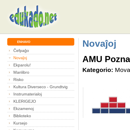
Novaĵoj
ENHAVO
Ĉefpaĝo
AMU Poznan
Novaĵoj
Ekparolu!
Kategorio:
Mova
Manlibro
Risko
Kultura Diverseco - Grundtvig
Instrumaterialoj
KLERIGEJO
Ekzamenoj
Biblioteko
Kursejo