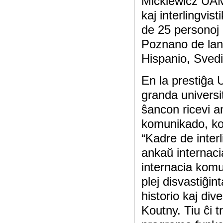
Mickiewicz UAM
kaj interlingvis
de 25 personoj d
Poznano de land
Hispanio, Svedio
En la prestiĝa 
granda universi
ŝancon ricevi a
komunikado, komp
“Kadre de interl
ankaŭ internacia
internacia komu
plej disvastiĝin
historio kaj dive
Koutny. Tiu ĉi t