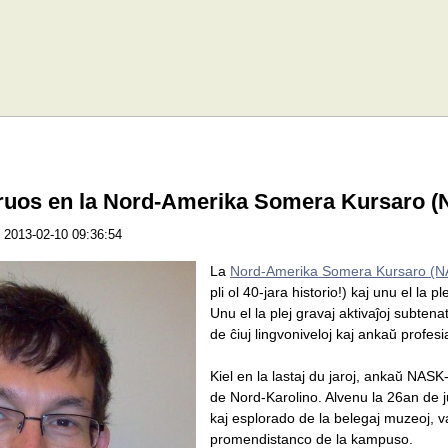
struos en la Nord-Amerika Somera Kursaro 
2013-02-10 09:36:54
La
Nord-Amerika Somera Kursaro (N
pli ol 40-jara historio!) kaj unu el la
Unu el la plej gravaj aktivaĵoj subten
de ĉiuj lingvoniveloj kaj ankaŭ profes
Kiel en la lastaj du jaroj, ankaŭ NAS
de Nord-Karolino. Alvenu la 26an de ju
kaj esplorado de la belegaj muzeoj, var
promendistanco de la kampuso.