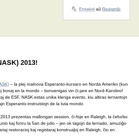
Ensaluti
aŭ
Registriĝi
(NASK) 2013!
ASK)
– la plej malnova Esperanto-kursaro en Norda Ameriko (kun
 plej bonaj en la mondo – bonvenigas vin ĉi-jare en Nord-Karolino!
ataj de ESF, NASK estas unika kleriga evento, kiu altiras lernantojn
iajn Esperanto-instruistojn de la tuta mondo.
K-2013 prezentas mallongan session, ĉi-foje en Raleigh, la ĉefurbo
nio kaj foriru la 5an de julio – jen ok tagojn da lernado, amuziĝo
iaj restoracioj kaj registaraj konstruaĵoj en Raleigh, ĉio en