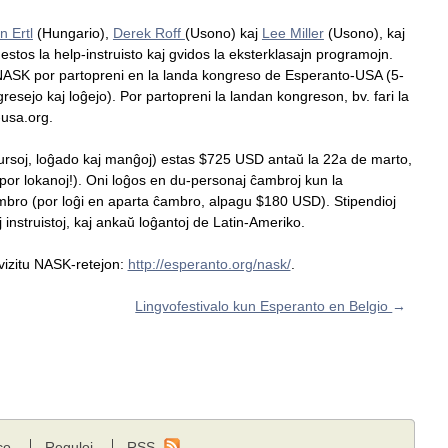
n Ertl
(Hungario),
Derek Roff
(Usono) kaj
Lee Miller
(Usono), kaj
estos la help-instruisto kaj gvidos la eksterklasajn programojn.
t NASK por partopreni en la landa kongreso de Esperanto-USA (5-
resejo kaj loĝejo). Por partopreni la landan kongreson, bv. fari la
usa.org.
ursoj, loĝado kaj manĝoj) estas $725 USD antaŭ la 22a de marto,
por lokanoj!). Oni loĝos en du-personaj ĉambroj kun la
bro (por loĝi en aparta ĉambro, alpagu $180 USD). Stipendioj
instruistoj, kaj ankaŭ loĝantoj de Latin-Ameriko.
ŭ vizitu NASK-retejon:
http://esperanto.org/nask/
.
Lingvofestivalo kun Esperanto en Belgio
→
co
Reguloj
RSS