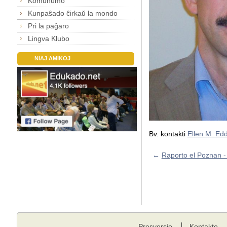
Komunumo
Kunpaŝado ĉirkaŭ la mondo
Pri la paĝaro
Lingva Klubo
NIAJ AMIKOJ
Bv. kontakti
Ellen M. Ed
←
Raporto el Poznan -
Presversio
Kontakto