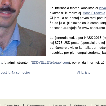
La internacia teamo konsistos el
Istvá
okazos tri kursniveloj.
Hoss Firooznia
Ĉi-jare, la studentoj povos resti pos
8a de julio, ĝi okazos en la sama kong
necesan aranĝojn ĉe www.esperanto-
La ĝenerala kotizo por NASK 2013 (k
kaj $775 USD poste (specialaj prezoj 
banĉambro dividita kun alia dormoĉam
haveblas por plentempaj studentoj kaj 
dy
, la administranton (
EDDYELLEN(ĉe)aol.com
), por pli da informoj, a
 post la 4a semestro
Al la listo
Gastolibro
Paĝarmapo
Statistiko
Subteno
Private