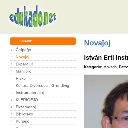
Novaĵoj
ENHAVO
Ĉefpaĝo
István Ertl in
Novaĵoj
Ekparolu!
Kategorio:
Movado;
Dato:
Manlibro
Risko
Kultura Diverseco - Grundtvig
Instrumaterialoj
KLERIGEJO
Ekzamenoj
Biblioteko
Kursejo