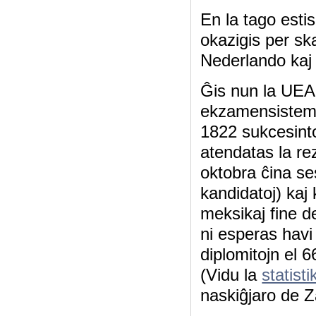
En la tago esti
okazigis per sk
Nederlando kaj
Ĝis nun la U
ekzamensistem
1822 sukcesinto
atendatas la rez
oktobra ĉina se
kandidatoj) kaj 
meksikaj fine d
ni esperas hav
diplomitojn el 6
(Vidu la
statist
naskiĝjaro de 