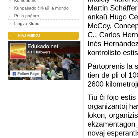
Komunumo
Martin Schäffer,
Kunpaŝado ĉirkaŭ la mondo
ankaŭ Hugo Ce
Pri la paĝaro
Lingva Klubo
McCoy, Concep
C., Carlos Her
NIAJ AMIKOJ
Inés Hernández
kontrolisto est
Partoprenis la s
tien de pli ol 1
2600 kilometroj
Tiu ĉi fojo est
organizantoj ha
lokon, organiz
ekzamentagon j
novaj esperantis