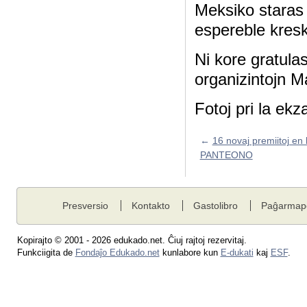
Meksiko staras 
espereble kres
Ni kore gratula
organizintojn M
Fotoj pri la ek
←
16 novaj premiitoj en 
PANTEONO
Presversio
Kontakto
Gastolibro
Paĝarmap
Kopirajto © 2001 - 2026 edukado.net. Ĉiuj rajtoj rezervitaj.
Funkciigita de
Fondaĵo Edukado.net
kunlabore kun
E-dukati
kaj
ESF
.