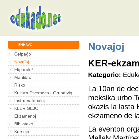
Novaĵoj
ENHAVO
Ĉefpaĝo
KER-ekzam
Novaĵoj
Ekparolu!
Kategorio:
Eduk
Manlibro
Risko
La 10an de dec
Kultura Diverseco - Grundtvig
meksika urbo 
Instrumaterialoj
okazis la lasta
KLERIGEJO
ekzameno de la
Ekzamenoj
Biblioteko
La eventon orga
Kursejo
Mallely Martín