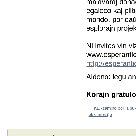
malavaraj donac
egaleco kaj pli
mondo, por daŭr
esplorajn projek
Ni invitas vin vi
www.esperantic.
http://esperant
Aldono: legu an
Korajn gratulo
←
KERzamino por la su
ekzameniĝo