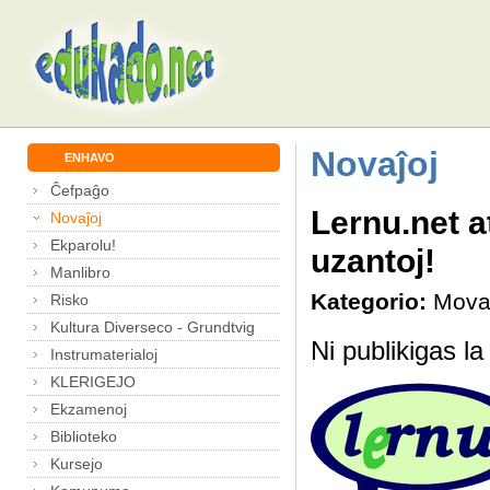
Novaĵoj
ENHAVO
Ĉefpaĝo
Lernu.net a
Novaĵoj
Ekparolu!
uzantoj!
Manlibro
Kategorio:
Mova
Risko
Kultura Diverseco - Grundtvig
Ni publikigas l
Instrumaterialoj
KLERIGEJO
Ekzamenoj
Biblioteko
Kursejo