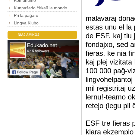
Komunumo
Kunpaŝado ĉirkaŭ la mondo
Pri la paĝaro
malavaraj donac
Lingva Klubo
estas unu el la 
de ESF, kaj tiu
NIAJ AMIKOJ
fondajxo, sed 
fieras, ke nia f
kaj plej vizitat
100 000 paĝ-vizi
lingvohelpantoj
mil registritaj u
lernu!-teamo ok
retejo (legu pli
ESF tre fieras p
klara ekzemplo 