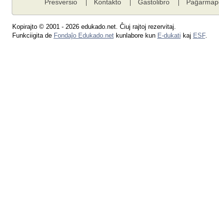
Presversio
Kontakto
Gastolibro
Paĝarmap
Kopirajto © 2001 - 2026 edukado.net. Ĉiuj rajtoj rezervitaj.
Funkciigita de
Fondaĵo Edukado.net
kunlabore kun
E-dukati
kaj
ESF
.