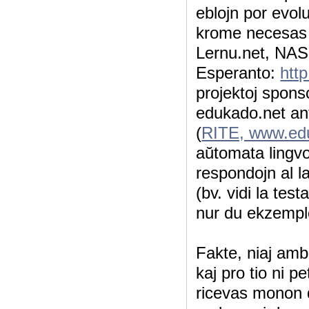
eblojn por evol
krome necesas s
Lernu.net, NA
Esperanto:
htt
projektoj spons
edukado.net an
(
RITE, www.edu
aŭtomata lingvok
respondojn al la
(bv. vidi la tes
nur du ekzemploj
Fakte, niaj amb
kaj pro tio ni 
ricevas monon d