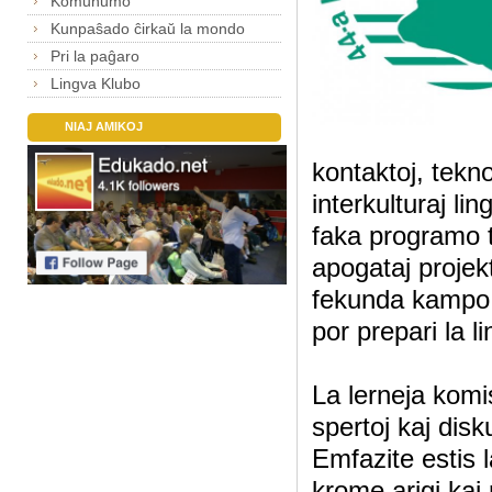
Komunumo
Kunpaŝado ĉirkaŭ la mondo
Pri la paĝaro
Lingva Klubo
NIAJ AMIKOJ
kontaktoj, tekno
interkulturaj li
faka programo 
apogataj projek
fekunda kampo 
por prepari la l
La lerneja komi
spertoj kaj disk
Emfazite estis 
krome arigi kaj 