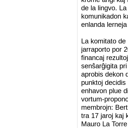
de la lingvo. La
komunikadon kaj 
enlanda lerneja
La komitato de 
jarraporto por 2
financaj rezulto
senŝarĝigita pri
aprobis dekon da
punktoj decidis 
enhavon plue di
vortum-propono
membrojn: Berti
tra 17 jaroj kaj
Mauro La Torre e