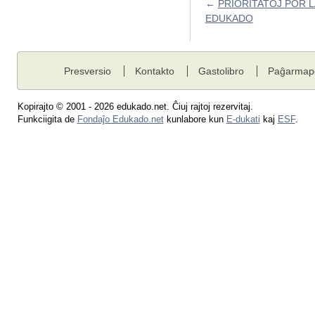
←
PRIORITATOJ POR L
EDUKADO
Presversio
Kontakto
Gastolibro
Paĝarmap
Kopirajto © 2001 - 2026 edukado.net. Ĉiuj rajtoj rezervitaj.
Funkciigita de
Fondaĵo Edukado.net
kunlabore kun
E-dukati
kaj
ESF
.