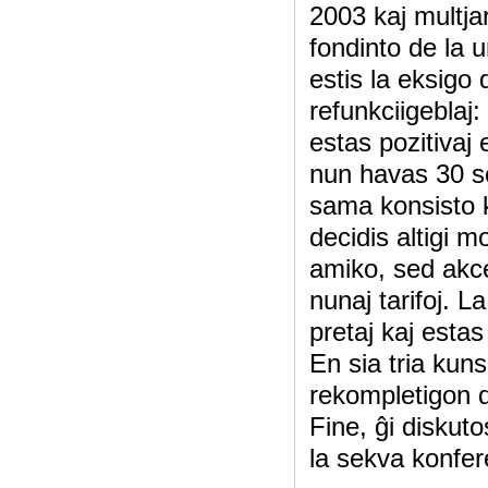
2003 kaj multja
fondinto de la u
estis la eksigo 
refunkciigeblaj:
estas pozitivaj
nun havas 30 se
sama konsisto ki
decidis altigi 
amiko, sed akce
nunaj tarifoj. L
pretaj kaj estas 
En sia tria kun
rekompletigon d
Fine, ĝi diskuto
la sekva konfere