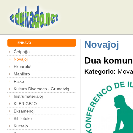
Novaĵoj
ENHAVO
Ĉefpaĝo
Dua komuni
Novaĵoj
Ekparolu!
Kategorio:
Mova
Manlibro
Risko
Kultura Diverseco - Grundtvig
Instrumaterialoj
KLERIGEJO
Ekzamenoj
Biblioteko
Kursejo