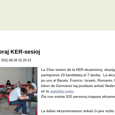
eraj KER-sesioj
2011-08-28 15:29:23
La 23an sesion de la KER-ekzamenoj, okazigi
partoprenis 19 kandidatoj el 7 landoj. La ekza
po unu el Barato, Francio, Israelo, Rumanio, Fi
lokon de Germanio kaj postlasis ankaŭ Nederl
en la
statistiko-paĝo
.
Ĝis nun entute 520 personoj trapasis ekzam
La italian ekzamensesion ankaŭ ĉi-jare vizitis 