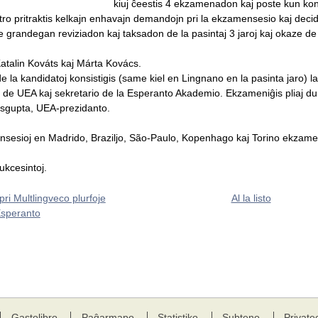
kiuj ĉeestis 4 ekzamenadon kaj poste kun konte
 pritraktis kelkajn enhavajn demandojn pri la ekzamensesio kaj decidis 
ke grandegan reviziadon kaj taksadon de la pasintaj 3 jaroj kaj okaze de po
atalin Kováts kaj Márta Kovács.
e la kandidatoj konsistigis (same kiel en Lingnano en la pasinta jaro) la
 de UEA kaj sekretario de la Esperanto Akademio. Ekzameniĝis pliaj du 
asgupta, UEA-prezidanto.
esioj en Madrido, Braziljo, São-Paulo, Kopenhago kaj Torino ekzameniĝ
sukcesintoj.
pri Multlingveco plurfoje
Al la listo
Esperanto
Gastolibro
Paĝarmapo
Statistiko
Subteno
Private