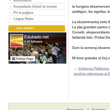
Komunumo
Kunpaŝado ĉirkaŭ la mondo
la hungara ekzamencentro
aŭditigon, kio signifas, 
Pri la paĝaro
Lingva Klubo
La ekzamenantoj estis K
La plej grandan parton d
NIAJ AMIKOJ
Corsetti, eksperezidanto
laŭlanda listo, Probal D
Dum la someraj ekzamens
Mi kore gratulas al ĉiuj 
←
Civilsocia Platformo 
pozitive referencas al 
Presversio
Kontakto