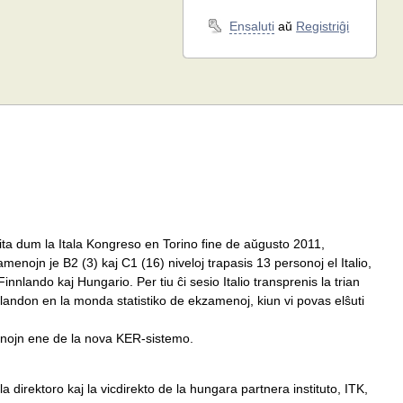
Ensaluti
aŭ
Registriĝi
ta dum la Itala Kongreso en Torino fine de aŭgusto 2011,
menojn je B2 (3) kaj C1 (16) niveloj trapasis 13 personoj el Italio,
nnlando kaj Hungario. Per tiu ĉi sesio Italio transprenis la trian
andon en la monda statistiko de ekzamenoj, kiun vi povas elŝuti
enojn ene de la nova KER-sistemo.
la direktoro kaj la vicdirekto de la hungara partnera instituto, ITK,