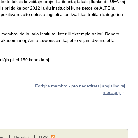
nto taksis la viditajn erojn. La ĉeestaj fakuloj flanke de UEA kaj
pri tio ke por 2012 la du institucioj kune petos ĉe ALTE la
zitiva rezulto eblos atingi pli altan kvalitkontrolitan kategorion.
 membroj de la Itala Instituto, inter ili ekzemple ankaŭ Renato
akademianoj, Anna Lowenstein kaj eble vi jam divenis el la
is pli ol 150 kandidatoj.
Forigita membro - pro nedezirataj anglalingvaj
mesaĝoj
→
co
Reguloj
RSS