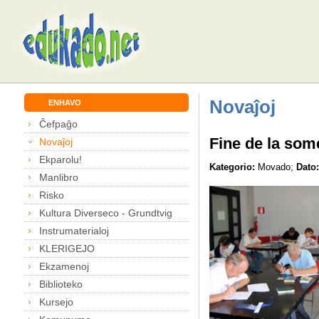
Novaĵoj
ENHAVO
Ĉefpaĝo
Fine de la som
Novaĵoj
Ekparolu!
Kategorio:
Movado;
Dato:
Manlibro
Risko
Kultura Diverseco - Grundtvig
Instrumaterialoj
KLERIGEJO
Ekzamenoj
Biblioteko
Kursejo