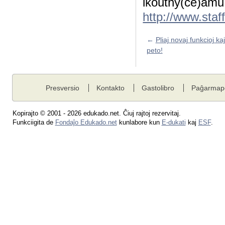
ikoutny(ĉe)amu
http://www.staf
←
Pliaj novaj funkcioj ka
peto!
Presversio
Kontakto
Gastolibro
Paĝarmap
Kopirajto © 2001 - 2026 edukado.net. Ĉiuj rajtoj rezervitaj.
Funkciigita de
Fondaĵo Edukado.net
kunlabore kun
E-dukati
kaj
ESF
.