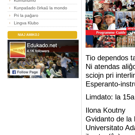
Komunumo
Kunpaŝado ĉirkaŭ la mondo
Pri la paĝaro
Lingva Klubo
NIAJ AMIKOJ
Tio dependos t
Ni atendas aliĝo
sciojn pri interl
Esperanto-inst
Limdato: la 15a
Ilona Koutny
Gvidanto de la I
Universitato A