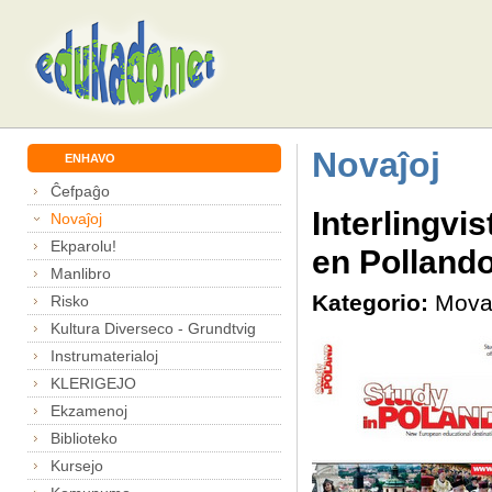
Novaĵoj
ENHAVO
Ĉefpaĝo
Interlingvi
Novaĵoj
Ekparolu!
en Polland
Manlibro
Kategorio:
Mova
Risko
Kultura Diverseco - Grundtvig
Instrumaterialoj
KLERIGEJO
Ekzamenoj
Biblioteko
Kursejo