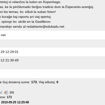
nintoj ni relanĉos la ludon en Kopenhago.
as, ke la pinĉilumado fariĝos tradicio dum la Esperanto-aranĝoj.
pri kio temas, bv. elŝuti la suban foton!
 kuraĝe kaj raportu pri viaj spertoj.
opinojn bv. skribi en la Gastlibron.
emandojn sendu al redaktanto@edukado.net
.net
-29 12:29:01
-12 21:30:49
de ĉiuj dosieroj sume:
173
; Viaj elŝutoj:
0
u!
.jpg
sume:
173
:
2010-09-29 12:29:48