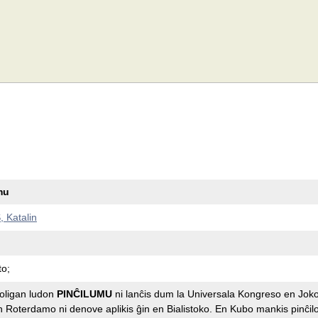
mu
 Katalin
to;
oligan ludon
PINĈILUMU
ni lanĉis dum la Universala Kongreso en Jok
 Roterdamo ni denove aplikis ĝin en Bialistoko. En Kubo mankis pinĉiloj