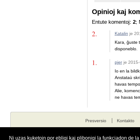
Opinioj kaj ko
Entute komentoj:
2
;
2.
Katalin
je 20
Kara, ĝuste t
disponeblo.
1.
pjer
je 2015-
Io en la bildk
Anstataù skri
havas tempon
Alie, komenc
ne havas tem
Presversio
Kontakto
Kopirajto © 2001 - 2026 edukado.net. Ĉiuj rajtoj rezervitaj.
Ni uzas kuketojn por ebligi kaj plibonigi la funkciadon de l