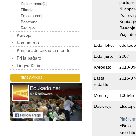
partopre
Diplomlaboraĵoj
Ni esper
Filmejo
Por vidi 
Fotoalbumoj
Kopiu ĝin
Panteono
Reagojn, 
Retligiloj
Viajn d
Kursejo
Komunumo
Eldonloko:
edukado
Kunpaŝado ĉirkaŭ la mondo
Eldonjaro:
2007
Pri la paĝaro
Lingva Klubo
Kreodato:
2010-09
Lasta
2015-07
NIAJ AMIKOJ
redakto:
Montroj:
106545
Dosieroj:
Elŝutoj 
Pinĉilum
Elŝutoj 
Kreodato