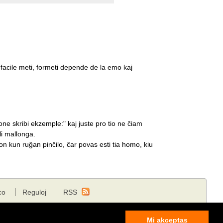
vu facile meti, formeti depende de la emo kaj
one skribi ekzemple:" kaj juste pro tio ne ĉiam
i mallonga.
n kun ruĝan pinĉilo, ĉar povas esti tia homo, kiu
co
Reguloj
RSS
Mi akceptas