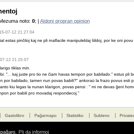
mentoj
 Mezuma noto:
0
; |
Aldoni propran opinion
15-07-12 21:27:04
ial estas pinĉiloj kaj ne pli malfacile manipuleblaj ŝildoj, por ke oni po
07-12 21:25:07
larigo tiklas min.
bi: "... kaj juste pro tio ne ĉiam havas tempon por babilado." estus pli b
 por babilado, tamen nun povas babili?" ankoraù la frazo povus esti pl
anto kiu legas la nunan klarigon, povas pensi : " mi ne devas ĝeni homo
pon por babili pro movadaj respondecoj."
Gastolibro
Paĝarmapo
Statistiko
Subteno
Private
a paĝaro.
Pli da informoj