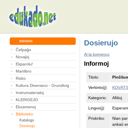
Dosierujo
ENHAVO
Ĉefpaĝo
Al la komenco
Novaĵoj
Informoj
Ekparolu!
Manlibro
Titolo:
Pinĉilu
Risko
Kultura Diverseco - Grundtvig
Verkinto(j):
KOVÁTS,
Instrumaterialoj
Kategorio:
Afiŝoj
KLERIGEJO
Ekzamenoj
Lingvo(j):
Esperan
Biblioteko
Priskribo:
Nian par
Katalogo
ankaŭ en
Dosierujo