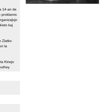
la 14-an de
o proklamis
organizaĵojn
kisto kaj
e Zlatko
en la
ta Kinejo
euthey.