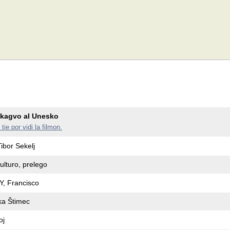
kagvo al Unesko
 tie por vidi la filmon.
ibor Sekelj
kulturo, prelego
, Francisco
a Štimec
oj