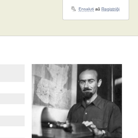
Ensaluti
aŭ
Registriĝi