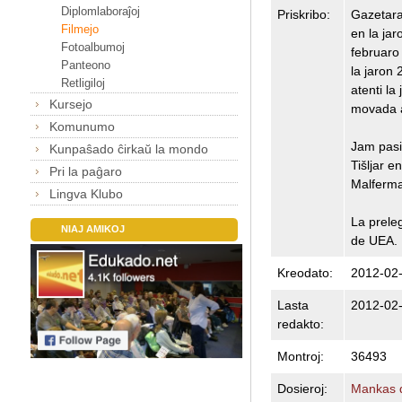
Diplomlaboraĵoj
Priskribo:
Gazetar
Filmejo
en la jar
Fotoalbumoj
februaro
Panteono
la jaron 
Retligiloj
atenti la
Kursejo
movada 
Komunumo
Jam pasin
Kunpaŝado ĉirkaŭ la mondo
Tišljar 
Pri la paĝaro
Malferma
Lingva Klubo
La prele
NIAJ AMIKOJ
de UEA. 
Kreodato:
2012-02-
Lasta
2012-02-
redakto:
Montroj:
36493
Dosieroj:
Mankas d