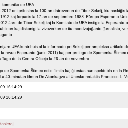
a komuniko de UEA
o 2012 oni prifestas la 100-an datrevenon de Tibor Sekelj, kiu naskiĝis 
 1912 kaj forpasis la 17-an de septembro 1988. Eŭropa Esperanto-Uni
2012 Jaro de Tibor Sekelj kaj la Komitato de UEA instigis la Esperanto-
 jubileon kaj diskonigi la vivoverkon de tiu mondvojaĝanto, ĵurnalisto, ver
aganto.
tjare UEA kontribuis al la informado pri Sekelj per ampleksa artikolo d
en la revuo Esperanto (junio 2011) kaj per prelego de Spomenka Štimec 
 Tago de la Centra Oficejo la 26-an de novembro.
go de Spomenka Štimec estis filmita kaj ĝi estas nun spektebla en la Re
La 40-minutan filmon De Akonkagvo al Unesko redaktis Francisco L. V
09 16:14:29
09 16:14:29
osieroj.