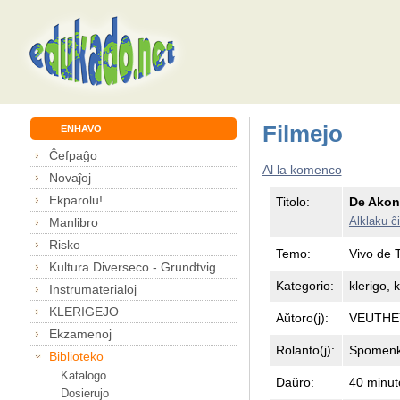
Filmejo
ENHAVO
Ĉefpaĝo
Al la komenco
Novaĵoj
Ekparolu!
Titolo:
De Akon
Alklaku ĉi
Manlibro
Risko
Temo:
Vivo de T
Kultura Diverseco - Grundtvig
Kategorio:
klerigo, 
Instrumaterialoj
KLERIGEJO
Aŭtoro(j):
VEUTHEY
Ekzamenoj
Rolanto(j):
Spomenk
Biblioteko
Katalogo
Daŭro:
40 minut
Dosierujo